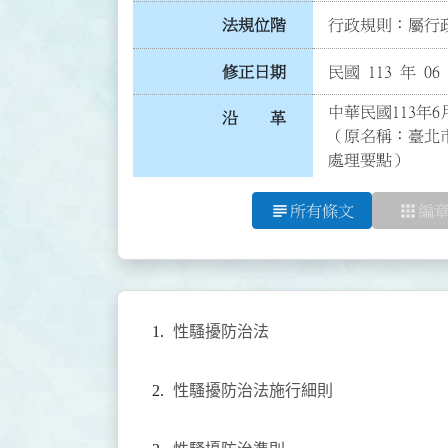
法規位階
行政規則：屬行政
修正日期
民國 113 年 06
中華民國113年6
沿 革
（原名稱：臺北
處理要點）
subject
apps
所有條文
編
性騷擾防治法
性騷擾防治法施行細則