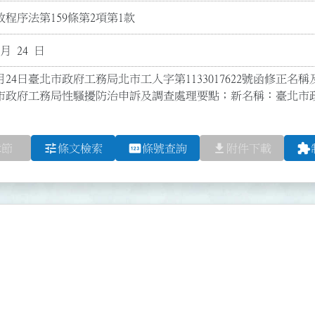
程序法第159條第2項第1款
 月 24 日
月24日臺北市政府工務局北市工人字第1133017622號函修正名稱及全
市政府工務局性騷擾防治申訴及調查處理要點；新名稱：臺北市
tune
pin
file_download
extension
章節
條文檢索
條號查詢
附件下載