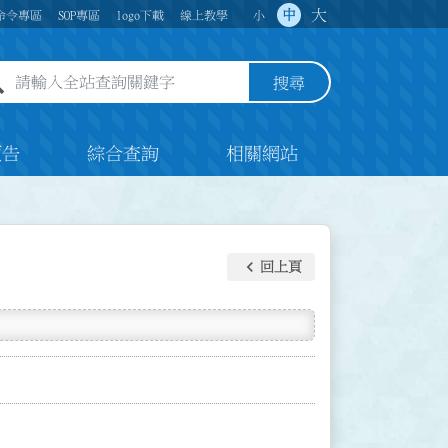
大
中
命令專區
SOP專區
logo下載
線上教學
小
全站查詢關鍵字欄位
搜尋
預告
綜合查詢
相關網站
keyboard_arrow_left
回上頁