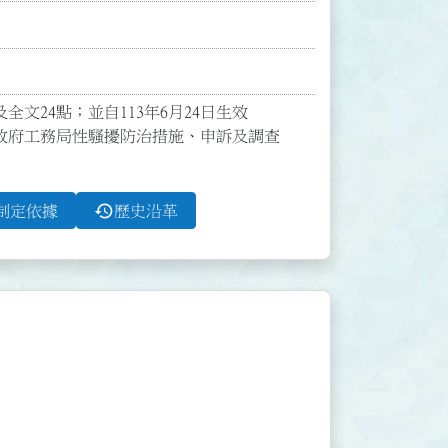
文24點；並自113年6月24日生效

政府工務局性騷擾防治措施、申訴及調查
history
制定依據
歷史沿革