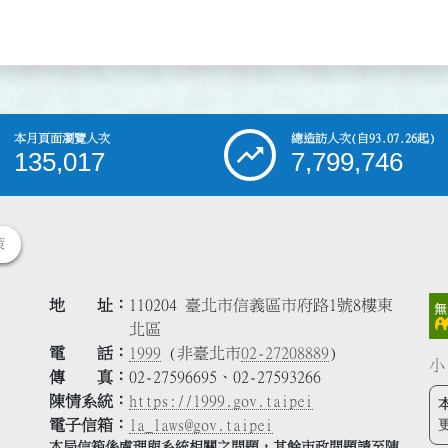
本月頁面瀏覽人次
總造訪人次
(自93.07.26起)
135,017
7,799,746
策
地 址
110204 臺北市信義區市府路1號8樓東
北區
電 話
1999
(非臺北市
02-27208889
)
小
傳 真
02-27596695、02-27593266
陳情系統
https://1999.gov.taipei
電子信箱
la_laws@gov.taipei
本局信箱係處理與系統相關之問題，其餘市政問題請至陳