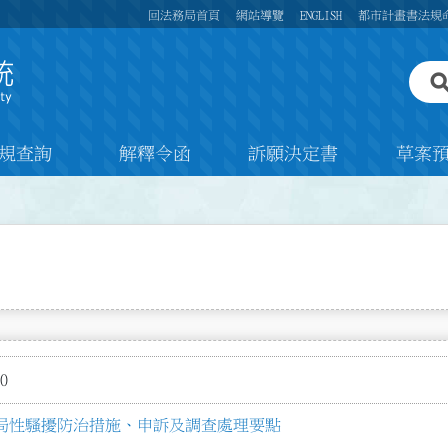
回法務局首頁
網站導覽
ENGLISH
都市計畫書法規
規查詢
解釋令函
訴願決定書
草案
0
局性騷擾防治措施、申訴及調查處理要點