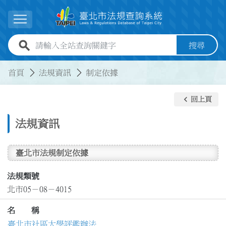
跳到主要內容
展開選單
全站查詢關鍵字欄位
搜尋
:::
:::
首頁
法規資訊
制定依據
keyboard_arrow_left
回上頁
法規資訊
臺北市法規制定依據
法規類號
北市05－08－4015
名 稱
臺北市社區大學評鑑辦法