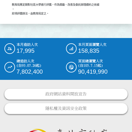
教育局應定期對社區大學進行評鑑，作為獎勵、改善及委託辦理續約之依據

。

前項評鑑辦法，由教育局定之。
本月造訪人次
本月頁面瀏覽人次
:::
17,995
158,835
總造訪人次
頁面總瀏覽人次
(自93.07.26起)
(自105.7.15起)
7,802,400
90,419,990
政府網站資料開放宣告
隱私權及資訊安全政策