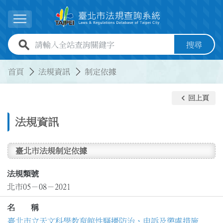
跳到主要內容
展開選單
全站查詢關鍵字欄位
搜尋
:::
:::
首頁
法規資訊
制定依據
keyboard_arrow_left
回上頁
法規資訊
臺北市法規制定依據
法規類號
北市05－08－2021
名 稱
臺北市立天文科學教育館性騷擾防治、申訴及懲處措施