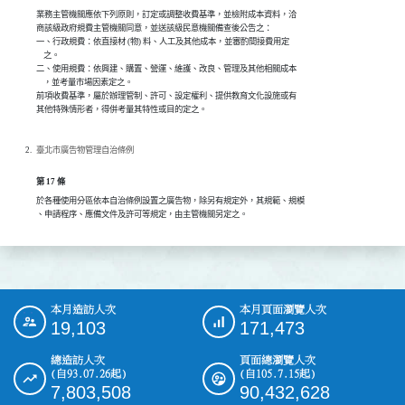
業務主管機關應依下列原則，訂定或調整收費基準，並檢附成本資料，洽

商該級政府規費主管機關同意，並送該級民意機關備查後公告之：

一、行政規費：依直接材 (物) 料、人工及其他成本，並審酌間接費用定

    之。

二、使用規費：依興建、購置、營運、維護、改良、管理及其他相關成本

    ，並考量市場因素定之。

前項收費基準，屬於辦理管制、許可、設定權利、提供教育文化設施或有

臺北市廣告物管理自治條例
第 17 條
於各種使用分區依本自治條例設置之廣告物，除另有規定外，其規範、規模

、申請程序、應備文件及許可等規定，由主管機關另定之。
本月造訪人次
本月頁面瀏覽人次
:::
19,103
171,473
總造訪人次
頁面總瀏覽人次
(自93.07.26起)
(自105.7.15起)
7,803,508
90,432,628