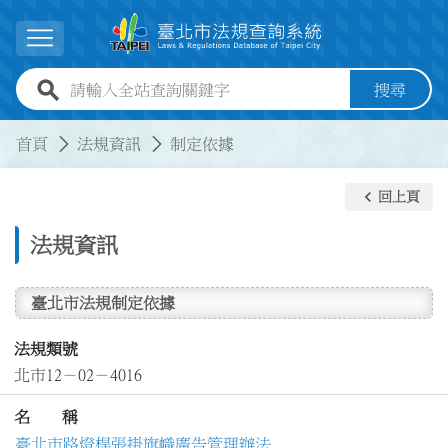
跳到主要內容
展開選單
全站查詢關鍵字欄位
搜尋
:::
:::
首頁
法規資訊
制定依據
keyboard_arrow_left
回上頁
法規資訊
臺北市法規制定依據
法規類號
北市12－02－4016
名 稱
臺北市路燈桿張掛旗幟廣告管理辦法