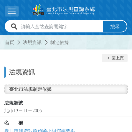
跳到主要內容
展開選單
全站查詢關鍵字欄位
搜尋
:::
:::
首頁
法規資訊
制定依據
keyboard_arrow_left
回上頁
法規資訊
臺北市法規制定依據
法規類號
北市13－11－2005
名 稱
臺北市建造執照預審小組作業要點