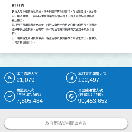
第 34-1 條
起造人於申請建造執照前，得先列舉建築有關事項，並檢附圖樣，繳納費

用，申請直轄市、縣 (市) 主管建築機關預為審查。審查時應特重建築結

構之安全。

前項列舉事項經審定合格者，起造人自審定合格之日起六個月內，依審定

結果申請建造執照，直轄市、縣 (市) 主管建築機關就其審定事項應予認

可。

第一項預審之項目與其申請、審查程序及收費基準等事項之辦法，由中央

主管建築機關定之。
本月造訪人次
本月頁面瀏覽人次
:::
21,079
192,497
總造訪人次
頁面總瀏覽人次
(自93.07.26起)
(自105.7.15起)
7,805,484
90,453,652
政府網站資料開放宣告