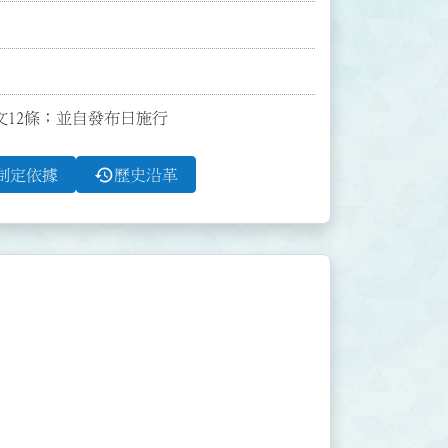
全文12條；並自發布日施行
history
制定依據
歷史沿革