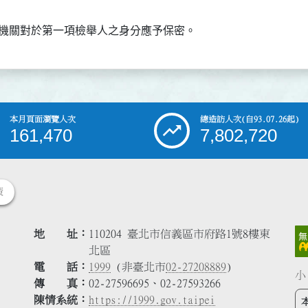
機關對於第一項檢舉人之身分應予保密。
本月頁面瀏覽人次
總造訪人次
(自93.07.26起)
161,470
7,802,720
策
地 址
110204 臺北市信義區市府路1號8樓東
北區
電 話
1999
(非臺北市
02-27208889
)
小
傳 真
02-27596695、02-27593266
陳情系統
https://1999.gov.taipei