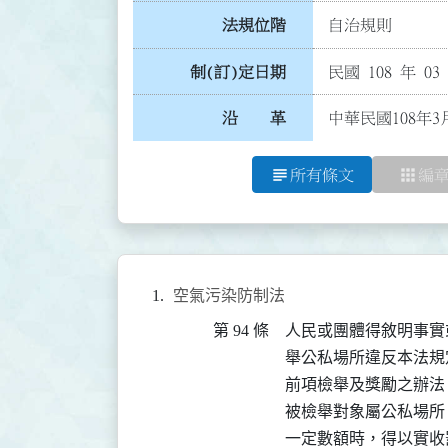
法規位階
自治規則
制(訂)定日期
民國 108 年 03
沿 革
中華民國108年3
subject
apps
所有條文
編
空氣污染防制法
第 94 條
人民或團體得敘明事實
舉公私場所違反本法規
前項檢舉及獎勵之辦法
被檢舉對象屬公私場所
一定數額時，得以實收