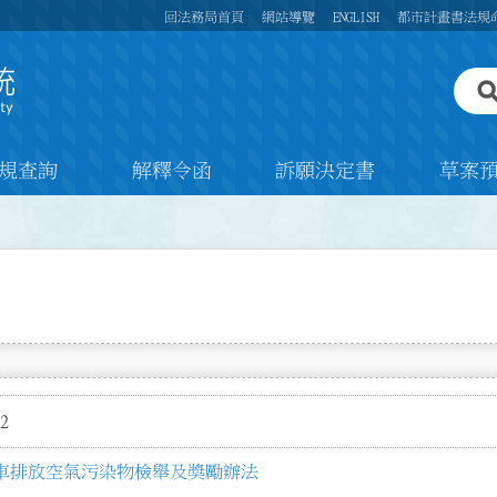
回法務局首頁
網站導覽
ENGLISH
都市計畫書法規
規查詢
解釋令函
訴願決定書
草案
2
車排放空氣污染物檢舉及獎勵辦法