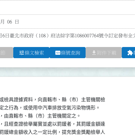
 月 06 日
月6日臺北市政府（108）府法綜字第1086007764號令訂定發布
tune
pin
file_download
extension
章節
條文檢索
條號查詢
附件下載
或檢具證據資料，向直轄市、縣（市）主管機關檢

定之行為，或使用中汽車排放空氣污染物情形。

，由直轄市、縣（市）主管機關定之。

，且經查證檢舉屬實並處以罰鍰者，其罰鍰金額達

罰鍰總金額收入之一定比例，提充獎金獎勵檢舉人
