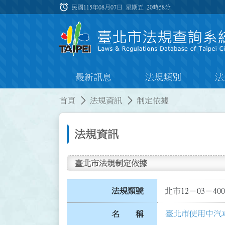
跳到主要內容
alarm
:::
民國115年08月07日 星期五
20時58分
最新訊息
法規類別
法
:::
:::
首頁
法規資訊
制定依據
法規資訊
臺北市法規制定依據
法規類號
北市12－03－400
臺北市使用中汽
名 稱