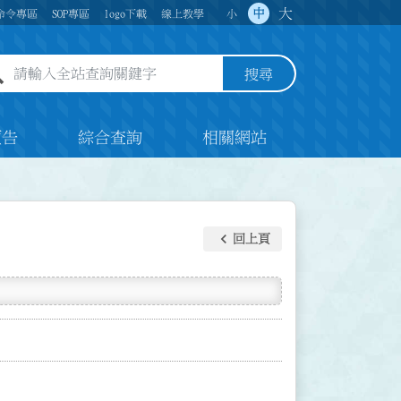
大
中
命令專區
SOP專區
logo下載
線上教學
小
全站查詢關鍵字欄位
搜尋
預告
綜合查詢
相關網站
keyboard_arrow_left
回上頁