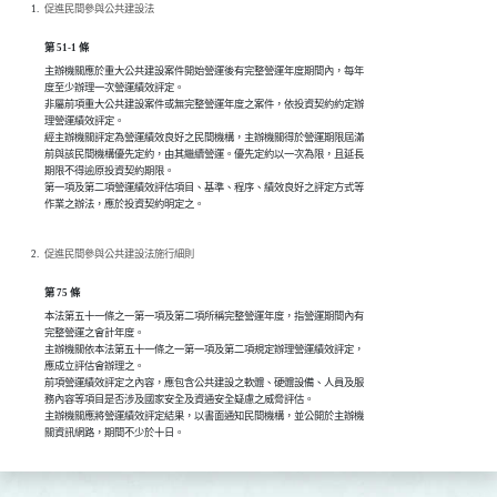
促進民間參與公共建設法
第 51-1 條
主辦機關應於重大公共建設案件開始營運後有完整營運年度期間內，每年

度至少辦理一次營運績效評定。

非屬前項重大公共建設案件或無完整營運年度之案件，依投資契約約定辦

理營運績效評定。

經主辦機關評定為營運績效良好之民間機構，主辦機關得於營運期限屆滿

前與該民間機構優先定約，由其繼續營運。優先定約以一次為限，且延長

期限不得逾原投資契約期限。

第一項及第二項營運績效評估項目、基準、程序、績效良好之評定方式等

作業之辦法，應於投資契約明定之。
促進民間參與公共建設法施行細則
第 75 條
本法第五十一條之一第一項及第二項所稱完整營運年度，指營運期間內有

完整營運之會計年度。

主辦機關依本法第五十一條之一第一項及第二項規定辦理營運績效評定，

應成立評估會辦理之。

前項營運績效評定之內容，應包含公共建設之軟體、硬體設備、人員及服

務內容等項目是否涉及國家安全及資通安全疑慮之威脅評估。

主辦機關應將營運績效評定結果，以書面通知民間機構，並公開於主辦機

關資訊網路，期間不少於十日。