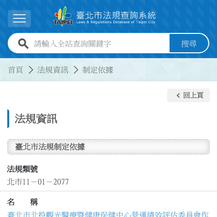
跳到主要內容
展開選單
全站查詢關鍵字欄位
搜尋
:::
:::
首頁
法規資訊
制定依據
keyboard_arrow_left
回上頁
法規資訊
臺北市法規制定依據
法規類號
北市11－01－2077
名 稱
臺北市北投觀光醫療暨健康保健中心營運績效評估委員會作