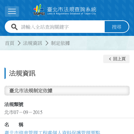
跳到主要內容
展開選單
全站查詢關鍵字欄位
搜尋
:::
:::
首頁
法規資訊
制定依據
keyboard_arrow_left
回上頁
法規資訊
臺北市法規制定依據
法規類號
北市07－09－2015
名 稱
臺北市停車管理工程處個人資料保護管理要點