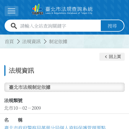
跳到主要內容
展開選單
全站查詢關鍵字欄位
搜尋
:::
:::
首頁
法規資訊
制定依據
keyboard_arrow_left
回上頁
法規資訊
臺北市法規制定依據
法規類號
北市10－02－2009
名 稱
臺北市政府警察局萬華分局個人資料保護管理要點