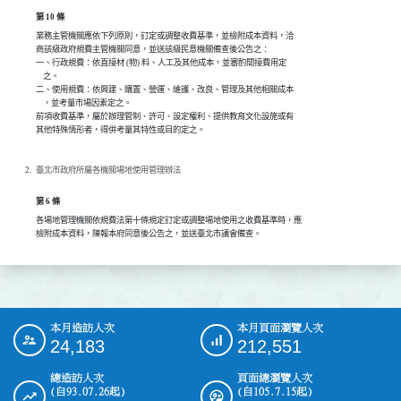
第 10 條
業務主管機關應依下列原則，訂定或調整收費基準，並檢附成本資料，洽

商該級政府規費主管機關同意，並送該級民意機關備查後公告之：

一、行政規費：依直接材 (物) 料、人工及其他成本，並審酌間接費用定

    之。

二、使用規費：依興建、購置、營運、維護、改良、管理及其他相關成本

    ，並考量市場因素定之。

前項收費基準，屬於辦理管制、許可、設定權利、提供教育文化設施或有

臺北市政府所屬各機關場地使用管理辦法
第 6 條
各場地管理機關依規費法第十條規定訂定或調整場地使用之收費基準時，應

檢附成本資料，陳報本府同意後公告之，並送臺北市議會備查。
本月造訪人次
本月頁面瀏覽人次
:::
24,183
212,551
總造訪人次
頁面總瀏覽人次
(自93.07.26起)
(自105.7.15起)