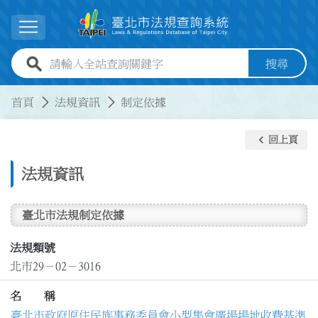
跳到主要內容
展開選單
全站查詢關鍵字欄位
搜尋
:::
:::
首頁
法規資訊
制定依據
keyboard_arrow_left
回上頁
法規資訊
臺北市法規制定依據
法規類號
北市29－02－3016
名 稱
臺北市政府原住民族事務委員會小型集會廣場場地收費基準