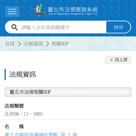
跳到主要內容
展開選單
全站查詢關鍵字欄位
搜尋
:::
:::
首頁
法規資訊
相關SOP
keyboard_arrow_left
回上頁
法規資訊
臺北市法規相關SOP
法規類號
北市08－11－3001
名 稱
臺北市臨時看護補助要點 第 5 條