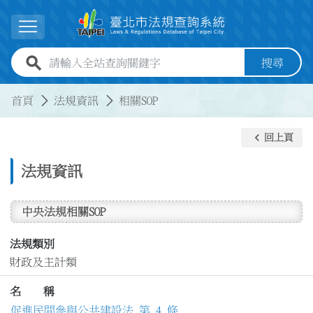
跳到主要內容
展開選單
全站查詢關鍵字欄位
搜尋
:::
:::
首頁
法規資訊
相關SOP
keyboard_arrow_left
回上頁
法規資訊
中央法規相關SOP
法規類別
財政及主計類
名 稱
促進民間參與公共建設法 第 4 條