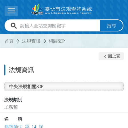
跳到主要內容
展開選單
全站查詢關鍵字欄位
搜尋
:::
:::
首頁
法規資訊
相關SOP
keyboard_arrow_left
回上頁
法規資訊
中央法規相關SOP
法規類別
工務類
名 稱
建築師法 第 14 條