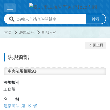
跳到主要內容
展開選單
全站查詢關鍵字欄位
搜尋
:::
:::
首頁
法規資訊
相關SOP
keyboard_arrow_left
回上頁
法規資訊
中央法規相關SOP
法規類別
工務類
名 稱
建築師法 第 19 條