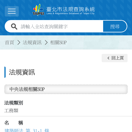
跳到主要內容
展開選單
全站查詢關鍵字欄位
搜尋
:::
:::
首頁
法規資訊
相關SOP
keyboard_arrow_left
回上頁
法規資訊
中央法規相關SOP
法規類別
工務類
名 稱
建築師法 第 31-1 條