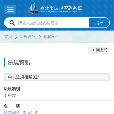
跳到主要內容
展開選單
全站查詢關鍵字欄位
搜尋
:::
:::
首頁
法規資訊
相關SOP
keyboard_arrow_left
回上頁
法規資訊
中央法規相關SOP
法規類別
工務類
名 稱
建築師法 第 42 條