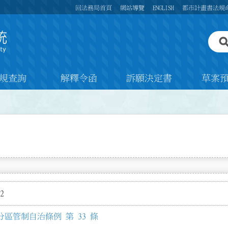
回法務局首頁
網站導覽
ENGLISH
都市計畫書法規
規查詢
解釋令函
訴願決定書
草案
2
區管制自治條例 第 33 條