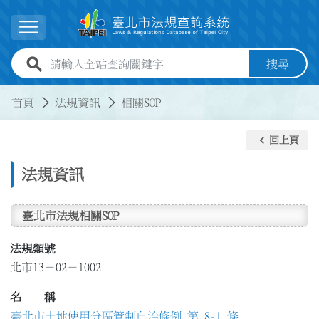
跳到主要內容
展開選單
全站查詢關鍵字欄位
搜尋
:::
:::
首頁
法規資訊
相關SOP
keyboard_arrow_left
回上頁
法規資訊
臺北市法規相關SOP
法規類號
北市13－02－1002
名 稱
臺北市土地使用分區管制自治條例 第 8-1 條