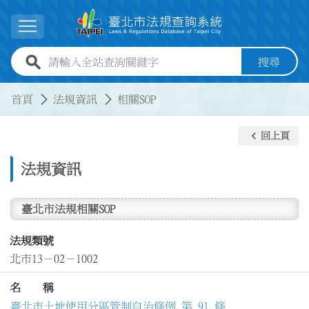
跳到主要內容
展開選單
全站查詢關鍵字欄位
搜尋
:::
:::
首頁
法規資訊
相關SOP
keyboard_arrow_left
回上頁
法規資訊
臺北市法規相關SOP
法規類號
北市13－02－1002
名 稱
臺北市土地使用分區管制自治條例 第 91 條