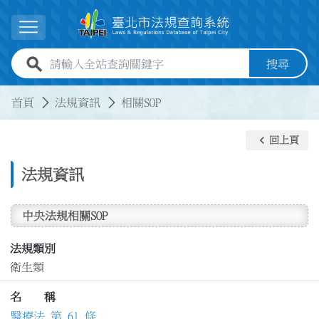
跳到主要內容
展開選單
全站查詢關鍵字欄位
搜尋
:::
:::
首頁
法規資訊
相關SOP
keyboard_arrow_left
回上頁
法規資訊
中央法規相關SOP
法規類別
衛生類
名 稱
醫療法 第 61 條