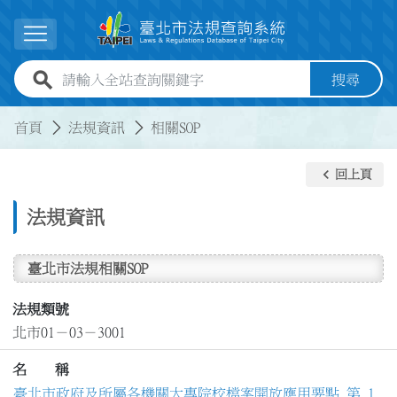
跳到主要內容
展開選單
全站查詢關鍵字欄位
搜尋
:::
:::
首頁
法規資訊
相關SOP
keyboard_arrow_left
回上頁
法規資訊
臺北市法規相關SOP
法規類號
北市01－03－3001
名 稱
臺北市政府及所屬各機關大專院校檔案開放應用要點 第 1