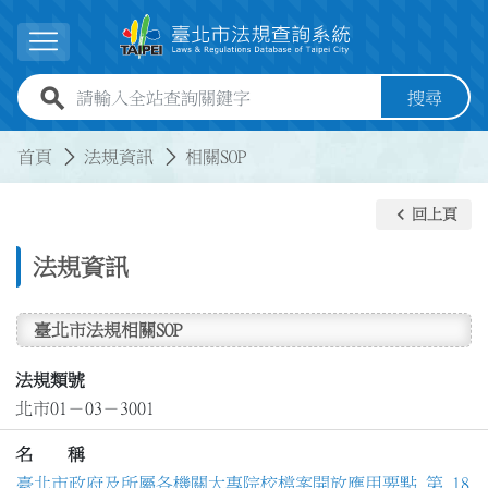
跳到主要內容
展開選單
全站查詢關鍵字欄位
搜尋
:::
:::
首頁
法規資訊
相關SOP
keyboard_arrow_left
回上頁
法規資訊
臺北市法規相關SOP
法規類號
北市01－03－3001
名 稱
臺北市政府及所屬各機關大專院校檔案開放應用要點 第 18