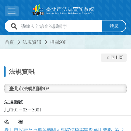
跳到主要內容
展開選單
全站查詢關鍵字欄位
搜尋
:::
:::
首頁
法規資訊
相關SOP
keyboard_arrow_left
回上頁
法規資訊
臺北市法規相關SOP
法規類號
北市01－03－3001
名 稱
臺北市政府及所屬各機關大專院校檔案開放應用要點 第 2