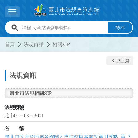
跳到主要內容
展開選單
全站查詢關鍵字欄位
搜尋
:::
:::
首頁
法規資訊
相關SOP
keyboard_arrow_left
回上頁
法規資訊
臺北市法規相關SOP
法規類號
北市01－03－3001
名 稱
臺北市政府及所屬各機關大專院校檔案開放應用要點 第 5