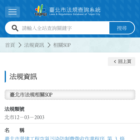
跳到主要內容
展開選單
全站查詢關鍵字欄位
搜尋
:::
:::
首頁
法規資訊
相關SOP
keyboard_arrow_left
回上頁
法規資訊
臺北市法規相關SOP
法規類號
北市12－03－2003
名 稱
臺北市營建工程空氣污染防制費徵收作業程序 第 3 條