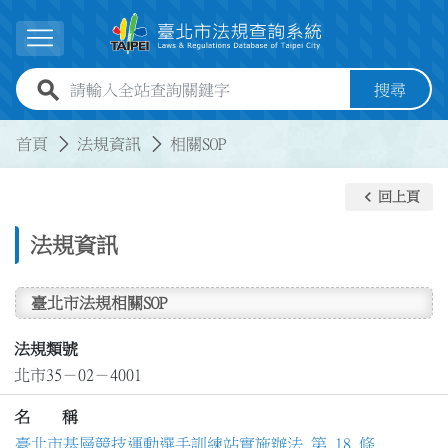
跳到主要內容
展開選單
全站查詢關鍵字欄位
搜尋
:::
:::
首頁
法規資訊
相關SOP
keyboard_arrow_left
回上頁
法規資訊
臺北市法規相關SOP
法規類號
北市35－02－4001
名 稱
臺北市基層競技運動選手訓練站實施辦法 第 18 條