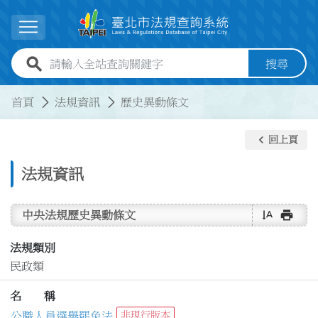
跳到主要內容
展開選單
全站查詢關鍵字欄位
搜尋
:::
:::
首頁
法規資訊
歷史異動條文
keyboard_arrow_left
回上頁
法規資訊
text_rotate_vertical
print
中央法規歷史異動條文
法規類別
民政類
名 稱
公職人員選舉罷免法
非現行版本