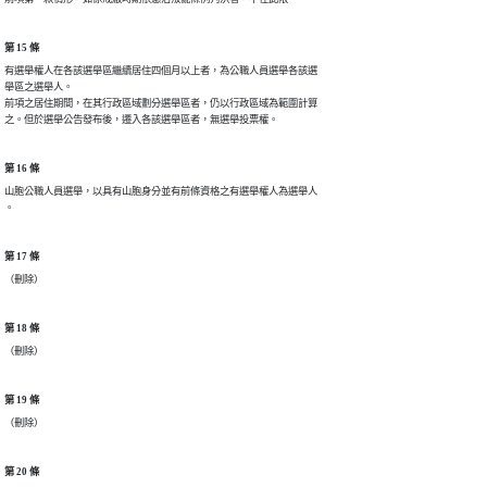
第 15 條
有選舉權人在各該選舉區繼續居住四個月以上者，為公職人員選舉各該選

舉區之選舉人。

前項之居住期間，在其行政區域劃分選舉區者，仍以行政區域為範圍計算

之。但於選舉公告發布後，遷入各該選舉區者，無選舉投票權。
第 16 條
山胞公職人員選舉，以具有山胞身分並有前條資格之有選舉權人為選舉人

。
第 17 條
（刪除）
第 18 條
（刪除）
第 19 條
（刪除）
第 20 條