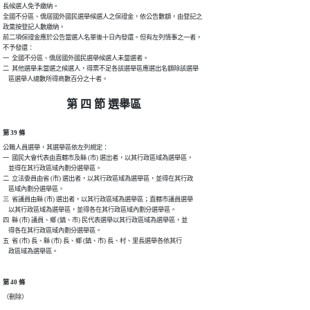
長候選人免予繳納。

全國不分區、僑居國外國民選舉候選人之保證金，依公告數額，由登記之

政黨按登記人數繳納。

前二項保證金應於公告當選人名單後十日內發還。但有左列情事之一者，

不予發還：

一  全國不分區、僑居國外國民選舉候選人未當選者。

二  其他選舉未當選之候選人，得票不足各該選舉區應選出名額除該選舉

    區選舉人總數所得商數百分之十者。
第 四 節 選舉區
第 39 條
公職人員選舉，其選舉區依左列規定：

一  國民大會代表由直轄市及縣 (市) 選出者，以其行政區域為選舉區，

    並得在其行政區域內劃分選舉區。

二  立法委員由省 (市) 選出者，以其行政區域為選舉區，並得在其行政

    區域內劃分選舉區。

三  省議員由縣 (市) 選出者，以其行政區域為選舉區；直轄市議員選舉

    以其行政區域為選舉區，並得各在其行政區域內劃分選舉區。

四  縣 (市) 議員、鄉 (鎮、市) 民代表選舉以其行政區域為選舉區，並

    得各在其行政區域內劃分選舉區。

五  省 (市) 長、縣 (市) 長、鄉 (鎮、市) 長、村、里長選舉各依其行

    政區域為選舉區。
第 40 條
（刪除）