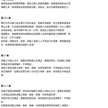
刊登方式為之。

選舉委員會得視實際需要，選定公職人員選舉種類，透過電視或其他大眾

傳播工具，辦理選舉及政黨選舉活動；其辦法，由中央選舉委員會定之。
第 50-1 條
關於中央公職人員全國不分區及省長、直轄市長選舉，各主管選舉委員會

應以公費，在全國性無線電視頻道，為候選人及其政黨舉辦二次以上電視

政見發表會，每次時間不得少於一小時，受指定之電視台不得拒絕。

廣播電台、無線電視或有線電視台就候選人及其所屬政黨之相關新聞，應

為公正、公平之處理。

除依第一項規定外，政黨、候選人或第三人不得自行於廣播、電視播送廣

告，從事競選活動或為候選人宣傳。
第 51 條
候選人印發以文字、圖畫從事競選之宣傳品，應親自簽名；除候選人競選

辦事處及宣傳車輛外，不得張貼。

候選人懸掛或豎立標語、看板、旗幟、布條等廣告物，不得妨礙公共安全

或交通秩序，並應於投票日後七日內自行清除，違者，依有關法令規定處

理。
第 51-1 條
政黨於競選活動期間，得為其所推薦之候選人印發以文字、圖畫從事競選

之宣傳品及懸掛或豎立標語、看板、旗幟、布條等廣告物。

政黨印發之宣傳品，應載明政黨名稱，除政黨辦公處及宣傳車外，不得張

貼。

政黨懸掛或豎立標語、看板、旗幟、布條等廣告物準用前條第二項規定。