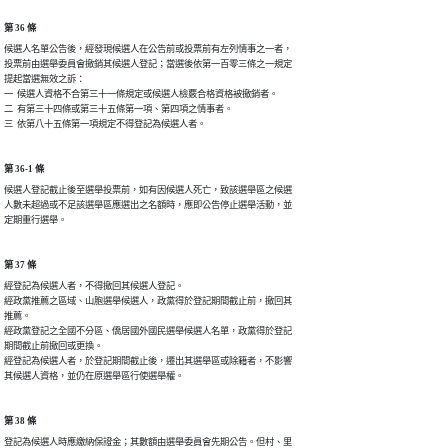
第 36 條
候選人名單公告後，經發現候選人在公告前或投票前有左列情事之一者，

投票前由選舉委員會撤銷其候選人登記；當選後依第一百零三條之一規定

提起當選無效之訴：

一  候選人資格不合第三十一條規定或候選人檢覈合格資格被撤銷者。

二  有第三十四條或第三十五條第一項、第四項之情事者。

三  依第八十五條第一項規定不得登記為候選人者。
第 36-1 條
候選人登記截止後至選舉投票前，如有因候選人死亡，致該選舉區之候選

人數未超過或不足該選舉區應選出之名額時，應即公告停止選舉活動，並

定期重行選舉。
第 37 條
經登記為候選人者，不得撤回其候選人登記。

經政黨推薦之區域、山胞選舉候選人，政黨得於登記期間截止前，撤回其

推薦。

經政黨登記之全國不分區、僑居國外國民選舉候選人名單，政黨得於登記

期間截止前撤回或更換。

經登記為候選人者，於登記期間截止後，遷出其選舉區或除籍者，不影響

其候選人資格，並仍在原選舉區行使選舉權。
第 38 條
登記為候選人時應繳納保證金；其數額由選舉委員會先期公告。但村、里
