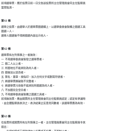
前項選舉票，應於投票日前一日交各該投票所主任管理員會同主任監察員

當眾點清。
第 61 條
選舉之投票，由選舉人於選舉票圈選欄上，以選舉委員會製備之圈選工具

圈選一人。

選舉人圈選後不得將圈選內容出示他人。
第 62 條
選舉票有左列情事之一者無效：

一  不用選舉委員會製發之選舉票者。

二  圈二人以上者。

三  所圈地位不能辨別為何人者。

四  圈後加以塗改者。

五  簽名、蓋章、按指印、加入任何文字或劃寫符號者。

六  將選舉票撕破致不完整者。

七  將選舉票污染致不能辨別所圈選為何人者。

八  不加圈完全空白者。

九  不用選舉委員會製備之圈選工具者。

前項無效票，應由開票所主任管理員會同主任監察員認定；認定有爭議時

，由全體監察員表決之。表決結果正反意見同數者，該選舉票應為有效。
第 63 條
在投票所或開票所有左列情事之一者，主任管理員應會同主任監察員令其

退出：
