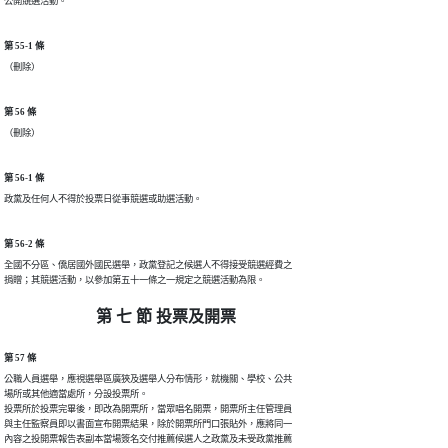
公開競選活動。
第 55-1 條
（刪除）
第 56 條
（刪除）
第 56-1 條
政黨及任何人不得於投票日從事競選或助選活動。
第 56-2 條
全國不分區、僑居國外國民選舉，政黨登記之候選人不得接受競選經費之

捐贈；其競選活動，以參加第五十一條之一規定之競選活動為限。
第 七 節 投票及開票
第 57 條
公職人員選舉，應視選舉區廣狹及選舉人分布情形，就機關、學校、公共

場所或其他適當處所，分設投票所。

投票所於投票完畢後，即改為開票所，當眾唱名開票，開票所主任管理員

與主任監察員即以書面宣布開票結果，除於開票所門口張貼外，應將同一

內容之投開票報告表副本當場簽名交付推薦候選人之政黨及未受政黨推薦
