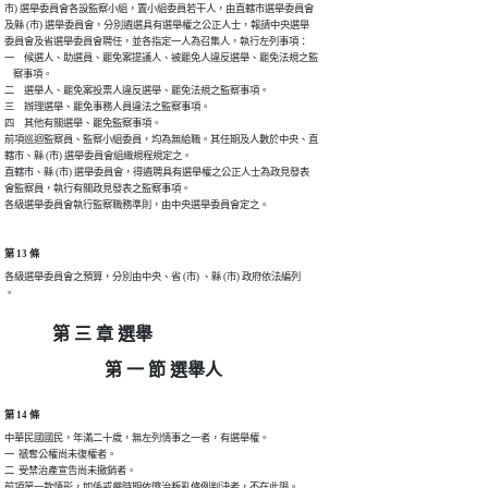
市) 選舉委員會各設監察小組，置小組委員若干人，由直轄市選舉委員會

及縣 (市) 選舉委員會，分別遴選具有選舉權之公正人士，報請中央選舉

委員會及省選舉委員會聘任，並各指定一人為召集人，執行左列事項：

一　候選人、助選員、罷免案提議人、被罷免人違反選舉、罷免法規之監

    察事項。

二　選舉人、罷免案投票人違反選舉、罷免法規之監察事項。

三　辦理選舉、罷免事務人員違法之監察事項。

四　其他有關選舉、罷免監察事項。

前項巡迴監察員、監察小組委員，均為無給職。其任期及人數於中央、直

轄市、縣 (市) 選舉委員會組織規程規定之。

直轄市、縣 (市) 選舉委員會，得遴聘具有選舉權之公正人士為政見發表

會監察員，執行有關政見發表之監察事項。

各級選舉委員會執行監察職務準則，由中央選舉委員會定之。
第 13 條
各級選舉委員會之預算，分別由中央、省 (市) 、縣 (市) 政府依法編列

第 三 章 選舉
第 一 節 選舉人
第 14 條
中華民國國民，年滿二十歲，無左列情事之一者，有選舉權。

一  禠奪公權尚未復權者。

二  受禁治產宣告尚未撤銷者。

前項第一款情形，如係戒嚴時期依懲治叛亂條例判決者，不在此限。