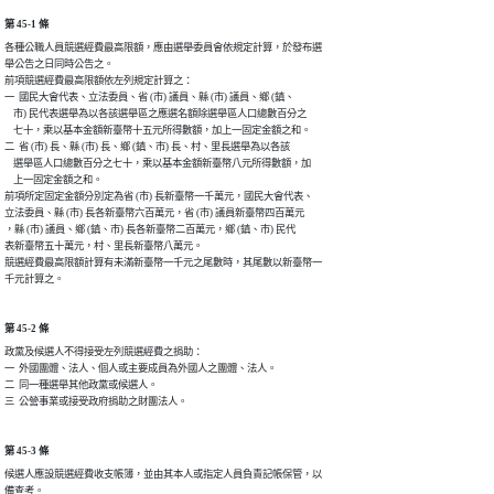
第 45-1 條
各種公職人員競選經費最高限額，應由選舉委員會依規定計算，於發布選

舉公告之日同時公告之。

前項競選經費最高限額依左列規定計算之：

一  國民大會代表、立法委員、省 (市) 議員、縣 (市) 議員、鄉 (鎮、

    市) 民代表選舉為以各該選舉區之應選名額除選舉區人口總數百分之

    七十，乘以基本金額新臺幣十五元所得數額，加上一固定金額之和。

二  省 (市) 長、縣 (市) 長、鄉 (鎮、市) 長、村、里長選舉為以各該

    選舉區人口總數百分之七十，乘以基本金額新臺幣八元所得數額，加

    上一固定金額之和。

前項所定固定金額分別定為省 (市) 長新臺幣一千萬元，國民大會代表、

立法委員、縣 (市) 長各新臺幣六百萬元，省 (市) 議員新臺幣四百萬元

，縣 (市) 議員、鄉 (鎮、市) 長各新臺幣二百萬元，鄉 (鎮、市) 民代

表新臺幣五十萬元，村、里長新臺幣八萬元。

競選經費最高限額計算有未滿新臺幣一千元之尾數時，其尾數以新臺幣一

千元計算之。
第 45-2 條
政黨及候選人不得接受左列競選經費之捐助：

一  外國團體、法人、個人或主要成員為外國人之團體、法人。

二  同一種選舉其他政黨或候選人。

三  公營事業或接受政府捐助之財團法人。
第 45-3 條
候選人應設競選經費收支帳簿，並由其本人或指定人員負責記帳保管，以

備查考。
