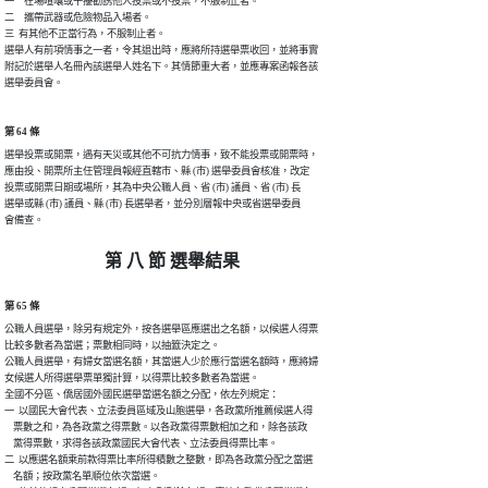
一　在場喧嚷或干擾勸誘他人投票或不投票，不服制止者。

二　攜帶武器或危險物品入場者。

三  有其他不正當行為，不服制止者。

選舉人有前項情事之一者，令其退出時，應將所持選舉票收回，並將事實

附記於選舉人名冊內該選舉人姓名下。其情節重大者，並應專案函報各該

第 64 條
選舉投票或開票，遇有天災或其他不可抗力情事，致不能投票或開票時，

應由投、開票所主任管理員報經直轄市、縣 (市) 選舉委員會核准，改定

投票或開票日期或場所，其為中央公職人員、省 (市) 議員、省 (市) 長

選舉或縣 (市) 議員、縣 (市) 長選舉者，並分別層報中央或省選舉委員

會備查。
第 八 節 選舉結果
第 65 條
公職人員選舉，除另有規定外，按各選舉區應選出之名額，以候選人得票

比較多數者為當選；票數相同時，以抽籤決定之。

公職人員選舉，有婦女當選名額，其當選人少於應行當選名額時，應將婦

女候選人所得選舉票單獨計算，以得票比較多數者為當選。

全國不分區、僑居國外國民選舉當選名額之分配，依左列規定：

一  以國民大會代表、立法委員區域及山胞選舉，各政黨所推薦候選人得

    票數之和，為各政黨之得票數。以各政黨得票數相加之和，除各該政

    黨得票數，求得各該政黨國民大會代表、立法委員得票比率。

二  以應選名額乘前款得票比率所得積數之整數，即為各政黨分配之當選

    名額；按政黨名單順位依次當選。
