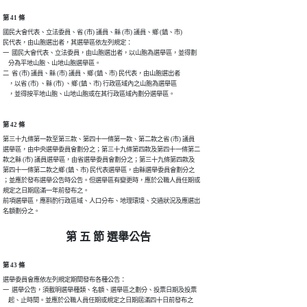
第 41 條
國民大會代表、立法委員、省 (市) 議員、縣 (市) 議員、鄉 (鎮、市)

民代表，由山胞選出者，其選舉區依左列規定：

一  國民大會代表、立法委員，由山胞選出者，以山胞為選舉區，並得劃

    分為平地山胞、山地山胞選舉區。

二  省 (市) 議員、縣 (市) 議員、鄉 (鎮、市) 民代表，由山胞選出者

    ，以省 (市) 、縣 (市) 、鄉 (鎮、市) 行政區域內之山胞為選舉區

    ，並得按平地山胞、山地山胞或在其行政區域內劃分選舉區。
第 42 條
第三十九條第一款至第三款、第四十一條第一款、第二款之省 (市) 議員

選舉區，由中央選舉委員會劃分之；第三十九條第四款及第四十一條第二

款之縣 (市) 議員選舉區，由省選舉委員會劃分之；第三十九條第四款及

第四十一條第二款之鄉 (鎮、市) 民代表選舉區，由縣選舉委員會劃分之

；並應於發布選舉公告時公告。但選舉區有變更時，應於公職人員任期或

規定之日期屆滿一年前發布之。

前項選舉區，應斟酌行政區域、人口分布、地理環境、交通狀況及應選出

名額劃分之。
第 五 節 選舉公告
第 43 條
選舉委員會應依左列規定期間發布各種公告：

一  選舉公告，須載明選舉種類、名額、選舉區之劃分、投票日期及投票

    起、止時間。並應於公職人員任期或規定之日期屆滿四十日前發布之
