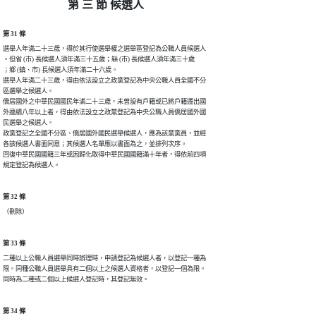
第 三 節 候選人
第 31 條
選舉人年滿二十三歲，得於其行使選舉權之選舉區登記為公職人員候選人

。但省 (市) 長候選人須年滿三十五歲；縣 (市) 長候選人須年滿三十歲

；鄉 (鎮、市) 長候選人須年滿二十六歲。

選舉人年滿二十三歲，得由依法設立之政黨登記為中央公職人員全國不分

區選舉之候選人。

僑居國外之中華民國國民年滿二十三歲，未曾設有戶籍或已將戶籍遷出國

外連續八年以上者，得由依法設立之政黨登記為中央公職人員僑居國外國

民選舉之候選人。

政黨登記之全國不分區、僑居國外國民選舉候選人，應為該黨黨員，並經

各該候選人書面同意；其候選人名單應以書面為之，並排列次序。

回復中華民國國籍三年或因歸化取得中華民國國籍滿十年者，得依前四項

規定登記為候選人。
第 32 條
（刪除）
第 33 條
二種以上公職人員選舉同時辦理時，申請登記為候選人者，以登記一種為

限。同種公職人員選舉具有二個以上之候選人資格者，以登記一個為限。

第 34 條