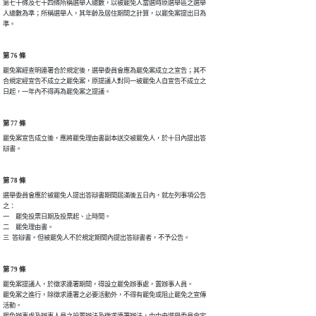
第七十條及七十四條所稱選舉人總數，以被罷免人當選時原選舉區之選舉

人總數為準；所稱選舉人，其年齡及居住期間之計算，以罷免案提出日為

第 76 條
罷免案經查明連署合於規定後，選舉委員會應為罷免案成立之宣告；其不

合規定經宣告不成立之罷免案，原提議人對同一被罷免人自宣告不成立之

日起，一年內不得再為罷免案之提議。
第 77 條
罷免案宣告成立後，應將罷免理由書副本送交被罷免人，於十日內提出答

第 78 條
選舉委員會應於被罷免人提出答辯書期間屆滿後五日內，就左列事項公告

之：

一　罷免投票日期及投票起、止時間。

二　罷免理由書。

第 79 條
罷免案提議人，於徵求連署期間，得設立罷免辦事處，置辦事人員。

罷免案之進行，除徵求連署之必要活動外，不得有罷免或阻止罷免之宣傳

活動。

罷免辦事處及辦事人員之設置辦法及徵求連署辦法，由中央選舉委員會定
