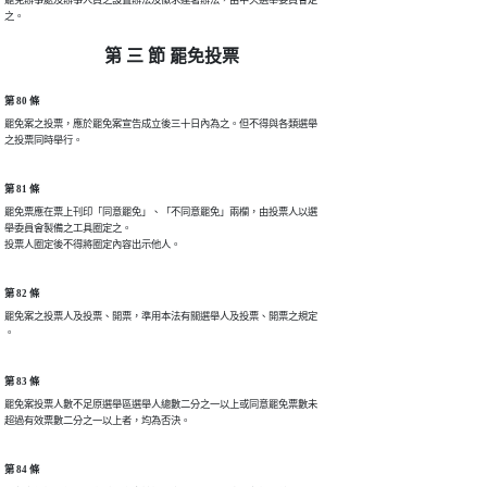
之。
第 三 節 罷免投票
第 80 條
罷免案之投票，應於罷免案宣告成立後三十日內為之。但不得與各類選舉

之投票同時舉行。
第 81 條
罷免票應在票上刊印「同意罷免」、「不同意罷免」兩欄，由投票人以選

舉委員會製備之工具圈定之。

第 82 條
罷免案之投票人及投票、開票，準用本法有關選舉人及投票、開票之規定

第 83 條
罷免案投票人數不足原選舉區選舉人總數二分之一以上或同意罷免票數未

超過有效票數二分之一以上者，均為否決。
第 84 條