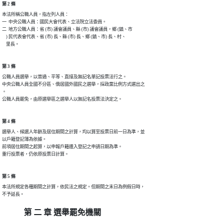
第 2 條
本法所稱公職人員，指左列人員：

一  中央公職人員：國民大會代表、立法院立法委員。

二  地方公職人員：省 (市) 議會議員、縣 (市) 議會議員，鄉 (鎮、市

    ) 民代表會代表、省 (市) 長、縣 (市) 長、鄉 (鎮、市) 長、村、

    里長。
第 3 條
公職人員選舉，以普通、平等、直接及無記名單記投票法行之。

中央公職人員全國不分區、僑居國外國民之選舉，採政黨比例方式選出之

。

公職人員罷免，由原選舉區之選舉人以無記名投票法決定之。
第 4 條
選舉人、候選人年齡及居住期間之計算，均以算至投票日前一日為準，並

以戶籍登記簿為依據。

前項居住期間之起算，以申報戶籍遷入登記之申請日期為準。

第 5 條
本法所規定各種期間之計算，依民法之規定。但期間之末日為例假日時，

第 二 章 選舉罷免機關