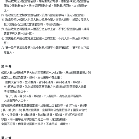
三  依前款規定分配當選名額，如有剩剩餘名額，應按各政黨分配當選名

    額後之剩餘數大小，依次分配剩餘名額。剩餘數相同時，以抽籤決定

    之。

四  各政黨分配之婦女當選名額少於應行當選名額時，優先分配當選。

五  政黨登記之候選人名單人數少於應分配之當選名額時，或婦女候選人

    數少於應分配之婦女當選名額時，均視同缺額。

六  各該政黨之得票比率未達百分之五以上者，不予分配當選名額。其得

    票數不列入第一款計算。

七  無黨籍及未經政黨推薦之候選人之得票數，不列入第一款及第六款計

    算。

八  第一款至第三款及第六款小數點均算至小數點第四位，第五位以下四

    捨五入。
第 66 條
候選人數未超過或不足各該選舉區應選出之名額時，應以所得票數達左列

規定以上者始為當選。但村、里長選舉不在此限：

一  國民大會代表、立法委員、省 (市) 議員、縣 (市) 議員、鄉 (鎮、

    市) 民代表選舉，為各該選舉區應選出之名額除該選舉區選舉人總數

    所得商數百分之十。

二  省 (市) 長、縣 (市) 長、鄉 (鎮、市) 長選舉，為各該選舉區選舉

    人總數百分之二十。

前項選舉結果未能當選或當選不足應選出之名額時，省 (市) 長、縣 (市

) 長、鄉 (鎮、市) 長應於投票後一定期間內公告重行選舉；國民大會代

表、立法委員、省 (市) 議員、縣 (市) 議員、鄉 (鎮、市) 民代表視同

缺額。同一選舉區內缺額達二分之一時，應定期補選。

全國不分區，僑居國外國民之選舉，不適用前二項規定。
第 67 條