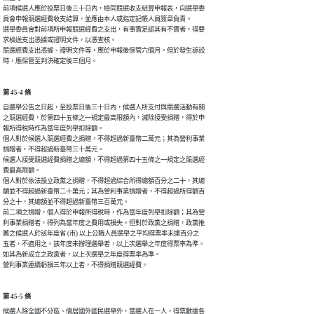
前項候選人應於投票日後三十日內，檢同競選收支結算申報表，向選舉委

員會申報競選經費收支結算，並應由本人或指定記帳人員簽章負責。

選舉委員會對前項所申報競選經費之支出，有事實足認其有不實者，得要

求檢送支出憑據或證明文件，以憑查核。

競選經費支出憑據、證明文件等，應於申報後保管六個月。但於發生訴訟

第 45-4 條
自選舉公告之日起，至投票日後三十日內，候選人所支付與競選活動有關

之競選經費，於第四十五條之一規定最高限額內，減除接受捐贈，得於申

報所得稅時作為當年度列舉扣除額。

個人對於候選人競選經費之捐贈，不得超過新臺幣二萬元；其為營利事業

捐贈者，不得超過新臺幣三十萬元。

候選人接受競選經費捐贈之總額，不得超過第四十五條之一規定之競選經

費最高限額。

個人對於依法設立政黨之捐贈，不得超過綜合所得總額百分之二十，其總

額並不得超過新臺幣二十萬元；其為營利事業捐贈者，不得超過所得額百

分之十，其總額並不得超過新臺幣三百萬元。

前二項之捐贈，個人得於申報所得稅時，作為當年度列舉扣除額；其為營

利事業捐贈者，得列為當年度之費用或損失。但對於政黨之捐贈，政黨推

薦之候選人於該年度省 (市) 以上公職人員選舉之平均得票率未達百分之

五者，不適用之。該年度未辦理選舉者，以上次選舉之年度得票率為準。

如其為新成立之政黨者，以上次選舉之年度得票率為準。

營利事業連續虧損三年以上者，不得捐贈競選經費。
第 45-5 條
候選人除全國不分區、僑居國外國民選舉外，當選人在一人，得票數達各
