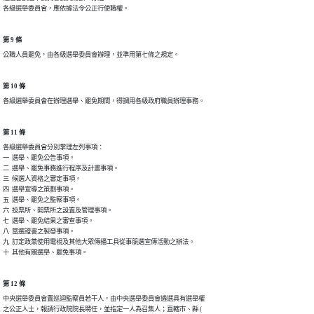
各級選舉委員會，應依據法令公正行使職權。
第 9 條
第 10 條
第 11 條
各級選舉委員會分別掌理左列事項：

一  選舉、罷免公告事項。

二  選舉、罷免事務進行程序及計畫事項。

三  候選人資格之審定事項。

四  選舉宣導之策劃事項。

五  選舉、罷免之監察事項。

六  投票所、開票所之設置及管理事項。

七  選舉、罷免結果之審查事項。

八  當選證書之製發事項。

九  訂定政黨使用電視及其他大眾傳播工具從事競選宣傳活動之辦法。

十  其他有關選舉、罷免事項。
第 12 條
中央選舉委員會置巡迴監察員若干人，由中央選舉委員會遴選具有選舉權

之公正人士，報請行政院院長聘任，並指定一人為召集人；直轄市、縣 (
