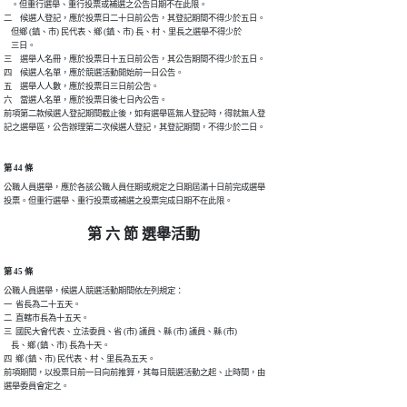
    。但重行選舉、重行投票或補選之公告日期不在此限。

二　候選人登記，應於投票日二十日前公告，其登記期間不得少於五日。

    但鄉 (鎮、市) 民代表、鄉 (鎮、市) 長、村、里長之選舉不得少於

    三日。

三　選舉人名冊，應於投票日十五日前公告，其公告期間不得少於五日。

四　候選人名單，應於競選活動開始前一日公告。

五　選舉人人數，應於投票日三日前公告。

六　當選人名單，應於投票日後七日內公告。

前項第二款候選人登記期間截止後，如有選舉區無人登記時，得就無人登

第 44 條
公職人員選舉，應於各該公職人員任期或規定之日期屆滿十日前完成選舉

第 六 節 選舉活動
第 45 條
公職人員選舉，候選人競選活動期間依左列規定：

一  省長為二十五天。

二  直轄市長為十五天。

三  國民大會代表、立法委員、省 (市) 議員、縣 (市) 議員、縣 (市)

    長、鄉 (鎮、市) 長為十天。

四  鄉 (鎮、市) 民代表、村、里長為五天。

前項期間，以投票日前一日向前推算，其每日競選活動之起、止時間，由

選舉委員會定之。