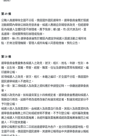
（刪除）
第 49 條
公職人員選舉除全國不分區、僑居國外國民選舉外，選舉委員會應於競選

活動期間內舉辦公辦政見發表會，候選人應親自到場發表政見，但經選舉

區內候選人全體同意不辦理者，應予免辦；鄉 (鎮、市) 民代表及村、里

長選舉，得視實際情形辦理或免辦。

直轄市、縣 (市) 選舉委員會對於轄區內適宜供候選人競選活動之場所地

點，於商洽管理機關、管理人或所有權人同意租借後，預先公告。
第 50 條
選舉委員會應彙集各候選人之政見、號次、相片、姓名、年齡、性別、本

籍、出生地、黨籍、學歷、經歷、職業、住址及選舉投票等有關規定，編

印選舉公報。

前項候選人之政見、號次、相片、本籍之編印，於全國不分區、僑居國外

國民選舉候選人不適用之。

第一項、第二項候選人及政黨之資料應於申請登記時，一併繳送選舉委員

會。

候選人政見內容，如有違背第五十四條規定者，選舉委員會應通知候選人

限期自行修改，逾期不修改或修改後仍有違背規定者，對違背規定部分不

予刊登公報。

候選人個人及政黨資料，由候選人及政黨自行負責。其個人及政黨資料為

選舉委員會職務上所已知或經查明不實者，不予刊登公報。經所屬政黨推

薦之候選人刊登其政黨推薦；未經所屬政黨推薦或經政黨推薦後撤回之候

選人，不刊登其黨籍。

選舉公報應於投票日二日前送達選舉區內各戶，並分別張貼適當地點。但

全國不分區、僑居國外國民選舉，其選舉公報得由中央選舉委員會以報紙
