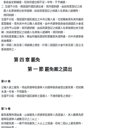
    委員會定期補選。但其所遺任期不足一年時，不予補選。

二  全國不分區、僑居國外國民選出者，其所遺缺額，由該政黨登記之候

    選人名單按順位依序遞補；如該政黨登記之候選人名單無人遞補時，

    視同缺額。

全國不分區、僑居國外國民選出之中央公職人員，在就職後喪失其所屬政

黨黨籍者，喪失其中央公職人員資格，由中央選舉委員會函請國民大會或

立法院予以註銷。其所遺缺額，由該政黨登記之候選人名單按順位依次遞

補；如該政黨登記之候選人名單無人遞補時，視同缺額。

前項政黨黨籍之喪失，應由所屬政黨檢附黨籍喪失證明書，向中央選舉委

員會備案。

第一項第二款及第二項遞補之規定，於第二屆國民大會代表及第二屆立法

委員適用之。
第 四 章 罷免
第 一 節 罷免案之提出
第 69 條
公職人員之罷免，得由原選舉區選舉人向選舉委員會提出罷免案。但就職

未滿一年者，不得罷免。

全國不分區、僑居國外國民選舉之當選人，不適用罷免之規定。
第 70 條
罷免案應附理由書，以被罷免人原選舉區選舉人為提議人，其人數應為原

選舉區選舉人總數百分之二以上。

前項罷免案，一案不得為罷免二人以上之提議。但有二個以上罷免案時，

得同時投票 。