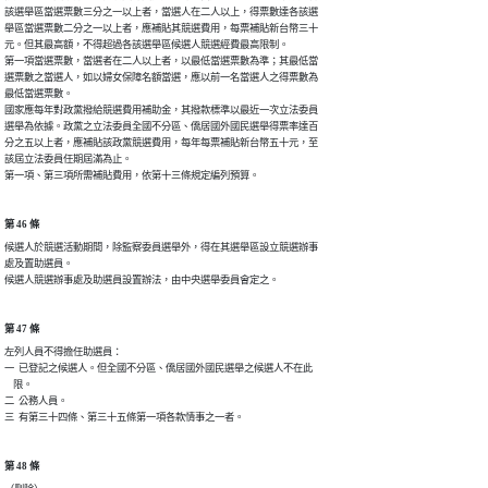
該選舉區當選票數三分之一以上者，當選人在二人以上，得票數達各該選

舉區當選票數二分之一以上者，應補貼其競選費用，每票補貼新台幣三十

元。但其最高額，不得超過各該選舉區候選人競選經費最高限制。

第一項當選票數，當選者在二人以上者，以最低當選票數為準；其最低當

選票數之當選人，如以婦女保障名額當選，應以前一名當選人之得票數為

最低當選票數。

國家應每年對政黨撥給競選費用補助金，其撥款標準以最近一次立法委員

選舉為依據。政黨之立法委員全國不分區、僑居國外國民選舉得票率達百

分之五以上者，應補貼該政黨競選費用，每年每票補貼新台幣五十元，至

該屆立法委員任期屆滿為止。

第一項、第三項所需補貼費用，依第十三條規定編列預算。
第 46 條
候選人於競選活動期間，除監察委員選舉外，得在其選舉區設立競選辦事

處及置助選員。

候選人競選辦事處及助選員設置辦法，由中央選舉委員會定之。
第 47 條
左列人員不得擔任助選員：

一  已登記之候選人。但全國不分區、僑居國外國民選舉之候選人不在此

    限。

二  公務人員。

三  有第三十四條、第三十五條第一項各款情事之一者。
第 48 條