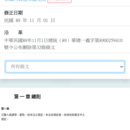
修正日期
民國 89 年 11 月 01 日
沿 革
中華民國89年11月1日總統（89）華總一義字第8900259410
號令公布刪除第32條條文
切換選擇法規資訊內容
第 一 章 總則
第 1 條
公職人員選舉、罷免，依本法之規定。本法未規定者，依其他有關法令之

規定。