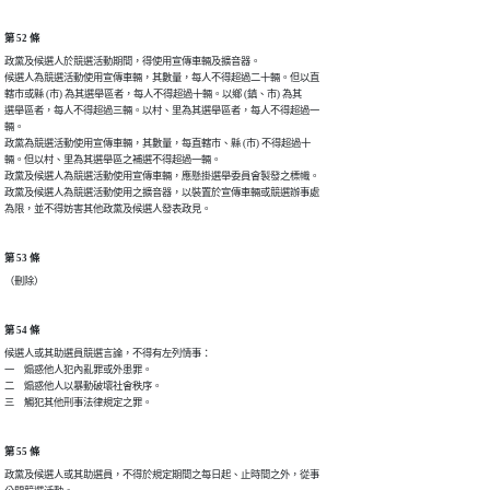
第 52 條
政黨及候選人於競選活動期間，得使用宣傳車輛及擴音器。

候選人為競選活動使用宣傳車輛，其數量，每人不得超過二十輛。但以直

轄市或縣 (市) 為其選舉區者，每人不得超過十輛。以鄉 (鎮、市) 為其

選舉區者，每人不得超過三輛。以村、里為其選舉區者，每人不得超過一

輛。

政黨為競選活動使用宣傳車輛，其數量，每直轄市、縣 (市) 不得超過十

輛。但以村、里為其選舉區之補選不得超過一輛。

政黨及候選人為競選活動使用宣傳車輛，應懸掛選舉委員會製發之標幟。

政黨及候選人為競選活動使用之擴音器，以裝置於宣傳車輛或競選辦事處

為限，並不得妨害其他政黨及候選人發表政見。
第 53 條
（刪除）
第 54 條
候選人或其助選員競選言論，不得有左列情事：

一　煽惑他人犯內亂罪或外患罪。

二　煽惑他人以暴動破壞社會秩序。

第 55 條
政黨及候選人或其助選員，不得於規定期間之每日起、止時間之外，從事
