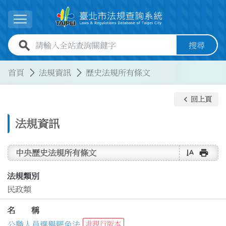
跳到主要內容
展開選單
全站查詢關鍵字欄位
搜尋
:::
:::
首頁
法規資訊
歷史法規所有條文
keyboard_arrow_left
回上頁
法規資訊
text_rotate_vertical
print
中央歷史法規所有條文
法規類別
民政類
名 稱
公職人員選舉罷免法
非現行版本