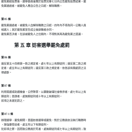
罷免案經投票後，選舉委員會應於投票完畢七日內公告罷免投票結果。罷

第 85 條
罷免案通過者，被罷免人自解除職務之日起，四年內不得為同一公職人員

候選人；其於罷免案宣告成立後辭職者亦同。

第 五 章 妨害選舉罷免處罰
第 86 條
違反第五十四條第一款之規定者，處七年以上有期徒刑；違反第二款之規

定者，處五年以上有期徒刑；違反第三款之規定者，依各該有關處罰之法

律處斷。
第 87 條
利用競選或助選機會，公然聚眾，以暴動破壤社會秩序者，處七年以上有

期徒刑；首謀者，處無期徒刑或十年以上有期徒刑。

第 87-1 條
辦理選舉、罷免期間，意圖妨害選舉或罷免，對於公務員依法執行職務時

，施強暴脅迫者，處五年以下有期徒刑。

犯前項之罪，因而致公務員於死者，處無期徒刑或七年以上有期徒刑；致
