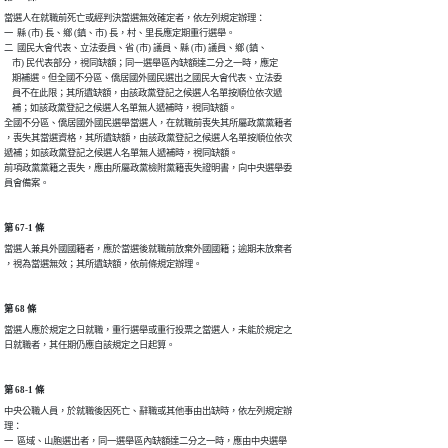
當選人在就職前死亡或經判決當選無效確定者，依左列規定辦理：

一  縣 (市) 長、鄉 (鎮、市) 長，村、里長應定期重行選舉。

二  國民大會代表、立法委員、省 (市) 議員、縣 (市) 議員、鄉 (鎮、

    市) 民代表部分，視同缺額；同一選舉區內缺額達二分之一時，應定

    期補選。但全國不分區、僑居國外國民選出之國民大會代表、立法委

    員不在此限；其所遺缺額，由該政黨登記之候選人名單按順位依次遞

    補；如該政黨登記之候選人名單無人遞補時，視同缺額。

全國不分區、僑居國外國民選舉當選人，在就職前喪失其所屬政黨黨籍者

，喪失其當選資格，其所遺缺額，由該政黨登記之候選人名單按順位依次

遞補；如該政黨登記之候選人名單無人遞補時，視同缺額。

前項政黨黨籍之喪失，應由所屬政黨檢附黨籍喪失證明書，向中央選舉委

員會備案。
第 67-1 條
當選人兼具外國國籍者，應於當選後就職前放棄外國國籍；逾期未放棄者

，視為當選無效；其所遺缺額，依前條規定辦理。
第 68 條
當選人應於規定之日就職，重行選舉或重行投票之當選人，未能於規定之

第 68-1 條
中央公職人員，於就職後因死亡、辭職或其他事由出缺時，依左列規定辦

理：

一  區域、山胞選出者，同一選舉區內缺額達二分之一時，應由中央選舉
