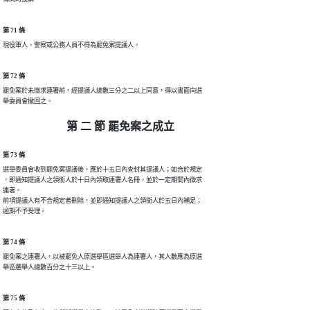
第 71 條
第 72 條
罷免案於未徵求連署前，經提議人總數三分之二以上同意，得以書面向選

第 二 節 罷免案之成立
第 73 條
選舉委員會收到罷免案提議後，應於十五日內查封其提議人；如合於規定

，即通知提議人之領銜人於十日內領取連署人名冊，並於一定期間內徵求

連署。

前項提議人有不合規定者刪除，並即通知提議人之領銜人於五日內補足；

第 74 條
罷免案之連署人，以被罷免人原選舉區選舉人為連署人，其人數應為原選

舉區選舉人總數百分之十三以上。
第 75 條