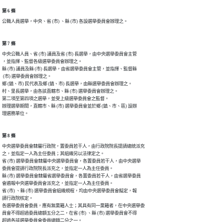
第 6 條
第 7 條
中央公職人員、省 (市) 議員及省 (市) 長選舉，由中央選舉委員會主管

，並指揮、監督各級選舉委員會辦理之。

縣 (市) 議員及縣 (市) 長選舉，由省選舉委員會主管，並指揮、監督縣

 (市) 選舉委員會辦理之。

鄉 (鎮、市) 民代表及鄉 (鎮、市) 長選舉，由縣選舉委員會辦理之。

村、里長選舉，由各該直轄市、縣 (市) 選舉委員會辦理之。

第二項至第四項之選舉，並受上級選舉委員會之監督。

辦理選舉期間，直轄市、縣 (市) 選舉委員會並於鄉 (鎮、市、區) 設辦

理選務單位。
第 8 條
中央選舉委員會隸屬行政院，置委員若干人，由行政院院長提請總統派充

之，並指定一人為主任委員；其組織另以法律定之。

省 (市) 選舉委員會隸屬中央選舉委員會，各置委員若干人，由中央選舉

委員會提請行政院院長派充之，並指定一人為主任委員。

縣 (市) 選舉委員會隸屬省選舉委員會，各置委員若干人，由省選舉委員

會遴報中央選舉委員會派充之，並指定一人為主任委員。

省 (市) 、縣 (市) 選舉委員會組織規程，均由中央選舉委員會擬定，報

請行政院核定。

各選舉委員會委員，應有無黨籍人士；其具有同一黨籍者，在中央選舉委

員會不得超過委員總額五分之二，在省 (市) 、縣 (市) 選舉委員會不得

超過各該選舉委員會委員總額二分之一。
