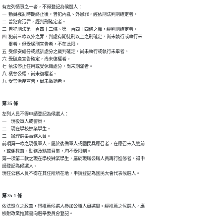
有左列情事之一者，不得登記為候選人：

一  動員戡亂時期終止後，曾犯內亂、外患罪，經依刑法判刑確定者。

二  曾犯貪污罪，經判刑確定者。

三  曾犯刑法第一百四十二條、第一百四十四條之罪，經判刑確定者。

四  犯前三款以外之罪，判處有期徒刑以上之刑確定，尚未執行或執行未

　  畢者。但受緩刑宣告者，不在此限。

五  受保安處分或感訓處分之裁判確定，尚未執行或執行未畢者。

六  受破產宣告確定，尚未復權者。

七  依法停止任用或受休職處分，尚未期滿者。

八  褫奪公權，尚未復權者。

九  受禁治產宣告，尚未撤銷者。
第 35 條
左列人員不得申請登記為候選人：

一　現役軍人或警察。

二　現在學校肄業學生。

三　辦理選舉事務人員。

前項第一款之現役軍人，屬於後備軍人或國民兵應召者，在應召未入營前

，或係教育、勤務及點閱召集，均不受限制。

第一項第二款之現在學校肄業學生，屬於現職公職人員再行進修者，得申

請登記為候選人。

第 35-1 條
依法設立之政黨，得推薦候選人參加公職人員選舉。經推薦之候選人，應
