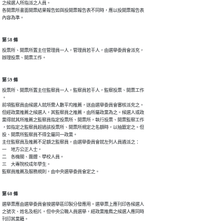
之候選人所指派之人員。

各開票所書面開票結果報告如與投開票報告表不同時，應以投開票報告表

內容為準。
第 58 條
投票所、開票所置主任管理員一人，管理員若干人，由選舉委員會派充，

第 59 條
投票所、開票所置主任監察員一人，監察員若干人，監察投票、開票工作

。

前項監察員由候選人就所需人數平均推薦，送由選舉委員會審核派充之。

但經政黨推薦之候選人，其監察員之推薦，由所屬政黨為之。候選人或政

黨得就其所推薦之監察員指定投票所、開票所，執行投票、開票監察工作

，如指定之監察員超過該投票所、開票所規定之名額時，以抽籤定之。但

投、開票所監察員不得全屬同一政黨。

主任監察員及推薦不足額之監察員，由選舉委員會就左列人員遴派之：

一　地方公正人士。

二　各機關、團體、學校人員。

三　大專院校成年學生。

第 60 條
選舉票應由選舉委員會按選舉區印製分發應用。選舉票上應刊印各候選人

之號次、姓名及相片。但中央公職人員選舉，經政黨推廌之候選人應同時

刊印其黨籍。
