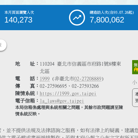
本月頁面瀏覽人次
總造訪人次
(自93.07.26起)
140,273
7,800,062
策
地 址
110204 臺北市信義區市府路1號8樓東
北區
電 話
1999
(非臺北市
02-27208889
)
小
傳 真
02-27596695、02-27593266
陳情系統
https://1999.gov.taipei
電子信箱
la_laws@gov.taipei
本局信箱係處理與系統相關之問題，其餘市政問題請至陳
情系統反映。
索，並不提供法規及法律諮詢之服務，如有法律上的疑義，建議
提供之電子檔或書面編排製作，若與本府公報之公布文字有所不