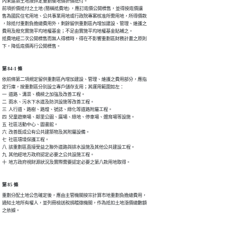
內未建築土地按評定重劃後地價折價抵付。

前項折價抵付之土地 (簡稱抵費地) ，應訂底價公開標售，並得按底價讓

售為國民住宅用地、公共事業用地或行政院專案核准所需用地，所得價款

，除抵付重劃負擔總費用外，剩餘留供重劃區內增加建設、管理、維護之

費用及撥充實施平均地權基金；不足由實施平均地權基金貼補之。

抵費地經二次公開標售而無人得標時，得在不影響重劃區財務計畫之原則

下，降低底價再行公開標售。
第 84-1 條
依前條第二項規定留供重劃區內增加建設、管理、維護之費用部分，應指

定行庫，按重劃區分別設立專戶儲存支用；其運用範圍如左：

一  道路、溝渠、橋樑之加強及改善工程。

二  雨水、污水下水道及防洪設施等改善工程。

三  人行道、路樹、路燈、號誌、綠化等道路附屬工程。

四  兒童遊樂場、鄰里公園、廣場、綠地、停車場、體育場等設施。

五  社區活動中心、圖書館。

六  改善既成公有公共建築物及其附屬設備。

七  社區環境保護工程。

八  該重劃區直接受益之聯外道路與排水設施及其他公共建設工程。

九  其他經地方政府認定必要之公共設施工程。

十  地方政府視財源狀況及實際需要認定必要之第八款用地取得。
第 85 條
重劃分配土地公告確定後，應由主管機關按宗計算市地重劃負擔總費用，

通知土地所有權人，並列冊檢送稅捐稽徵機關，作為抵扣土地漲價總數額

之依據。