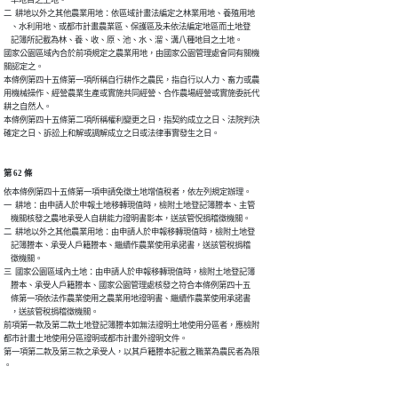
二  耕地以外之其他農業用地：依區域計畫法編定之林業用地、養殖用地

    、水利用地、或都市計畫農業區、保護區及未依法編定地區而土地登

    記簿所記載為林、養、收、原、池、水、溜、溝八種地目之土地。

國家公園區域內合於前項規定之農業用地，由國家公園管理處會同有關機

關認定之。

本條例第四十五條第一項所稱自行耕作之農民，指自行以人力、畜力或農

用機械操作、經營農業生產或實施共同經營、合作農場經營或實施委託代

耕之自然人。

本條例第四十五條第二項所稱權利變更之日，指契約成立之日、法院判決

確定之日、訴訟上和解或調解成立之日或法律事實發生之日。
第 62 條
依本條例第四十五條第一項申請免徵土地增值稅者，依左列規定辦理。

一  耕地：由申請人於申報土地移轉現值時，檢附土地登記簿謄本、主管

    機關核發之農地承受人自耕能力證明書影本，送該管怳捐稽徵機關。

二  耕地以外之其他農業用地：由申請人於申報移轉現值時，檢附土地登

    記簿謄本、承受人戶籍謄本、繼續作農業使用承諾書，送該管稅捐稽

    徵機關。

三  國家公園區域內土地：由申請人於申報移轉現值時，檢附土地登記簿

    謄本、承受人戶籍謄本、國家公園管理處核發之符合本條例第四十五

    條第一項依法作農業使用之農業用地證明書、繼續作農業使用承諾書

    ，送該管稅捐稽徵機關。

前項第一款及第二款土地登記簿謄本如無法證明土地使用分區者，應檢附

都市計畫土地使用分區證明或都市計畫外證明文件。

第一項第二款及第三款之承受人，以其戶籍謄本記載之職業為農民者為限

。