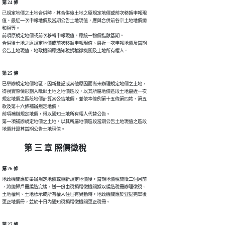
第 24 條
已規定地價之土地合併時，其合併後土地之原規定地價或前次移轉申報現

值、最近一次申報地價及當期公告土地現值，應與合併前各宗土地地價總

和相等。

前項原規定地價或前次移轉申報現值，應統一物價指數基期。

合併後土地之原規定地價或前次移轉申報現值、最近一次申報地價及當期

第 25 條
已舉辦規定地價地區，因新登記或其他原因而尚未辦理規定地價之土地，

得視實際情形劃入毗鄰土地之地價區段，以其所屬地價區段土地最近一次

規定地價之區段地價計算其公告地價，並依本條例第十五條第四款、第五

款及第十六條補辦規定地價。

前項補辦規定地價，得以通知土地所有權人代替公告。

第一項補辦規定地價之土地，以其所屬地價區段當期公告土地現值之區段

第 三 章 照價徵稅
第 26 條
地政機關應於舉辦規定地價或重新規定地價後，當期地價稅開徵二個月前

，將總歸戶冊編造完竣，送一份由稅捐稽徵機關據以編造稅冊辦理徵稅。

土地權利、土地標示或所有權人住址有異動時，地政機關應於登記完畢後

第 27 條