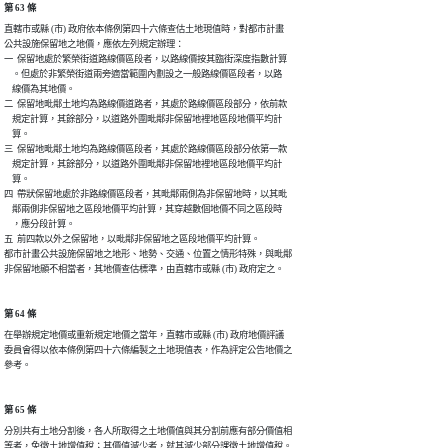
第 63 條
直轄市或縣 (市) 政府依本條例第四十六條查估土地現值時，對都市計畫

公共設施保留地之地價，應依左列規定辦理：

一  保留地處於繁榮街道路線價區段者，以路線價按其臨街深度指數計算

    。但處於非繁榮街道兩旁適當範圍內劃設之一般路線價區段者，以路

    線價為其地價。

二  保留地毗鄰土地均為路線價道路者，其處於路線價區段部分，依前款

    規定計算，其餘部分，以道路外圍毗鄰非保留地裡地區段地價平均計

    算。

三  保留地毗鄰土地均為路線價區段者，其處於路線價區段部分依第一款

    規定計算，其餘部分，以道路外圍毗鄰非保留地裡地區段地價平均計

    算。

四  帶狀保留地處於非路線價區段者，其毗鄰兩側為非保留地時，以其毗

    鄰兩側非保留地之區段地價平均計算，其穿越數個地價不同之區段時

    ，應分段計算。

五  前四款以外之保留地，以毗鄰非保留地之區段地價平均計算。

都市計畫公共設施保留地之地形、地勢、交通、位置之情形特殊，與毗鄰

非保留地顯不相當者，其地價查估標準，由直轄市或縣 (市) 政府定之。
第 64 條
在舉辦規定地價或重新規定地價之當年，直轄市或縣 (市) 政府地價評議

委員會得以依本條例第四十六條編製之土地現值表，作為評定公告地價之

第 65 條
分別共有土地分割後，各人所取得之土地價值與其分割前應有部分價值相

等者，免徵土地增值稅；其價值減少者，就其減少部分課徵土地增值稅。
