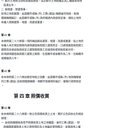
一  都市土地依法得核發建造執照，或非都市土地經編定為乙種建築用地

    屆滿五年。

二  無限建、禁建情事。

前項之地區範圍，由直轄市或縣 (市) 工務 (建設) 機關會同地政、稅捐

稽徵機關擬訂，由直轄市或縣 (市) 政府報請內政部核定後，通知土地所

有權人限期建築、增建、改建或重建。
第 41 條
本條例第二十六條第一項所稱逾期未建築、增建、改建或重建，指土地所

有權人未於規定期限內請領建造執照開工建築而言。已請領建造執照開工

建築但未按該執照核定之建築期限施工完竣領有使用執照者亦同。

前項請領建造執照開工建築之期限，在直轄市或省轄市為二年，在縣轄市

第 42 條
依本條例第二十六條加徵空地稅之倍數，由直轄市或縣 (市) 地政機關會

同工務 (建設) 及稅捐稽徵機關，視都市發展情形擬訂，層報行政院核定

。
第 四 章 照價收買
第 43 條
依本條例第二十八條第一款公告照價收買之土地，應於公告前依左列規定

辦理：

一  由地政機關檢具得予照價收買土地之地籍圖，會同工務 (建設) 、財

    政機關逐筆勘查土地之使用情形及土地編定使用概況，並徵詢地上權
