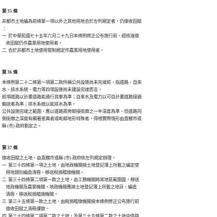
第 35 條
非都市土地編為前條第一項以外之其他用地合於左列規定者，仍徵收田賦

：

一  於中華民國七十五年六月二十九日本條例修正公布施行前，經核准徵

    收田賦仍作農業用地使用者。

第 36 條
本條例第二十二條第一項第二款所稱公共設施尚未完竣前，指道路、自來

水、排水系統、電力等四項設施尚未建設完竣而言。

前項道路以計畫道路能通行貨車為準；自來水及電力以可自計畫道路接通

輸送者為準；排水系統以能排水為準。

公共設施完竣之範圍，應以道路兩旁鄰接街廓之一半深度為準。但道路同

側街廓之深度有顯著差異者或毗鄰地形特殊者，得視實際情形由直轄市或

第 37 條
徵收田賦之土地，由直轄市或縣 (市) 政府依左列規定辦理。

一  第三十四條第一項之土地，由地政機關按土地登記簿上所載之編定使

    用地類別編造清冊，移送稅捐稽徵機關。

二  第三十四條第二項第一款之土地，由工務機關將其地區範圍圖，移送

    地政機關及農業機關。地政機關應按土地登記簿上所載之地目，編造

    清冊，移送稅捐稽徵機關。

三  第三十五條第一款之土地，由稅捐稽徵機關按本條例修正公布施行前

    徵收田賦之清冊課徵。

四  第三十四條第二項第二款之土地，及第三十五條第二款之土地中供與
