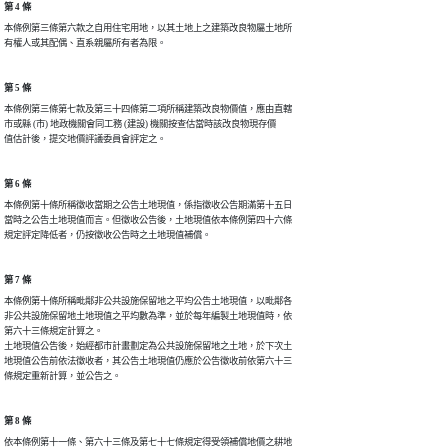
第 4 條
本條例第三條第六款之自用住宅用地，以其土地上之建築改良物屬土地所

第 5 條
本條例第三條第七款及第三十四條第二項所稱建築改良物價值，應由直轄

市或縣 (市) 地政機關會同工務 (建設) 機關按查估當時該改良物現存價

第 6 條
本條例第十條所稱徵收當期之公告土地現值，係指徵收公告期滿第十五日

當時之公告土地現值而言。但徵收公告後，土地現值依本條例第四十六條

第 7 條
本條例第十條所稱毗鄰非公共設施保留地之平均公告土地現值，以毗鄰各

非公共設施保留地土地現值之平均數為準，並於每年編製土地現值時，依

第六十三條規定計算之。

土地現值公告後，始經都市計畫劃定為公共設施保留地之土地，於下次土

地現值公告前依法徵收者，其公告土地現值仍應於公告徵收前依第六十三

條規定重新計算，並公告之。
第 8 條
依本條例第十一條、第六十三條及第七十七條規定得受領補償地價之耕地
