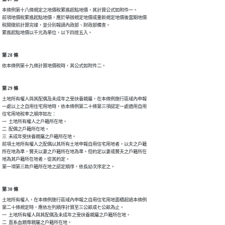
本條例第十八條規定之地價稅累進起點地價，其計算公式如附件一。

前項地價稅累進起點地價，應於舉辦規定地價或重新規定地價後當期地價

稅開徵前計算完竣，並分別報請內政部、財政部備查。

第 28 條
第 29 條
土地所有權人與其配偶及未成年之受扶養親屬，在本條例施行區域內申報

一處以上之自用住宅用地時，依本條例第二十條第三項認定一處適用自用

住宅用地稅率之順序如左：

一  土地所有權人之戶籍所在地。

二  配偶之戶籍所在地。

三  未成年受扶養親屬之戶籍所在地。

前項土地所有權人之配偶以其所有土地申報自用住宅用地者，以夫之戶籍

所在地為準，贅夫以妻之戶籍所在地為準。但約定以妻或贅夫之戶籍所在

地為其戶籍所在地者，從其約定。

第 30 條
土地所有權人，在本條例施行區域內申報之自用住宅用地面積超過本條例

第二十條規定時，應依左列順序計算至三公畝或七公畝為止。

一  土地所有權人與其配偶及未成年之受扶養親屬之戶籍所在地。

二  直系血親尊親屬之戶籍所在地。
