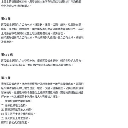
上級主管機關於核定後，應發交該土地所在地直轄市或縣 (市) 地政機關

第 69 條
區段徵收範圍內之公有土地，除道路、溝渠、公園、綠地、兒童遊樂場、

廣場、停車場、體育場所、國民學校等公共設施用地應無償撥用外，其餘

土地應由徵收機關照公告土地現值有償撥用，統籌處理。

前項應無償撥用之公有土地，不包括已列入償債計畫之公有土地、抵稅地

及學產地。
第 69-1 條
區段徵收範圍內之未登記土地，得視區段徵收開發主體分別登記為國有、

省 (市) 有或縣 (市) 有，並以徵收機關或其指定機關為管理機關。
第 70 條
實施區段徵收時，徵收機關應預計區段徵收後土地平均開發成本，並斟酌

區段徵收後各街廓土地之位置、地勢、交通、道路寬度、公共設施及預期

發展情形，估計區段徵收各路街之路線價或區段價，提經地價評議委員會

評定後，作為計算原土地所有權人左列權益之標準。

一  應領抵價地之權利價值。

二  應領抵價地之面積。

三  實際領回抵價地之地價。

四  優先買回土地之權利價值。

五  優先買回土地之面積。

前項計算公式如附件五。