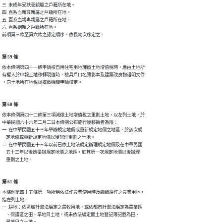
三  未成年受扶養親屬之戶籍所在地。

四  直系血親尊親屬之戶籍所在地。

五  直系血親卑親屬之戶籍所在地。

六  直系姻親之戶籍所在地。

第 59 條
依本條例第四十一條申請按自用住宅用地課徵土地增值稅時，應由土地所

有權人於申報土地移轉現值時，檢具戶口名簿影本及建築改良物證明文件

第 60 條
依本條例第四十二條第三項減徵土地增值稅之重劃土地，以左列土地，於

中華民國六十六年二月二日本條例公布施行後移轉者為限：

一  在中華民國五十三年舉辦規定地價或重新規定地價之地區，於該次規

    定地價或重新規定地價以後辦理重劃之土地。

二  在中華民國五十三年以前已依土地法規定辦理規定地價及在中華民國

    五十三年以後始舉辦規定地價之地區，於其第一次規定地價以後辦理

第 61 條
本條例第四十五條第一項所稱依法作農業使用時及繼續耕作之農業用地，

指左列土地。

一  耕地：依區域計畫法編定之農牧用地，或依都市計畫法編定為農業區

    、保護區之田、旱地目土地，或未依法編定而土地登記簿記載為田、

    旱地目之土地。
