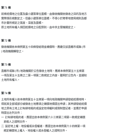
第 71 條
前條抵價地之位置及最小建築單位面積，由徵收機關依徵收之目的及地方

實際情形規劃定之。但最小建築單位面積，不得小於畸零地使用規則及都

市計畫所規定之寬度、深度及面積。

第 72 條
徵收機關依本條例第五十四條發給現金補償時，應繳交該直轄市或縣 (市

第 73 條
直轄市或縣 (市) 地政機關於公告徵收土地時，應將本條例第五十五條第

一項及第五十五條之二第一項第二款規定之內容，載明於公告內，並通知

第 74 條
土地所有權人依本條例第五十五條第一項向地政機關申請發給抵價地時，

得就其全部或部分被徵收土地應領之補償地價提出申請；其申請發給抵價

地之原有土地上訂有耕地租約或設定他項權利或限制登記者，並應於申請

時提出左列文件：

一  訂有耕地租約者，應提出依本條例第六十三條第二項第一款規定補償

    承租人之證明文件。

二  設定地上權、地役權或永佃權者，應提出依本條例第六十四條第一項

    規定補償地上權人、地役權人或永佃權人之證明文件。
