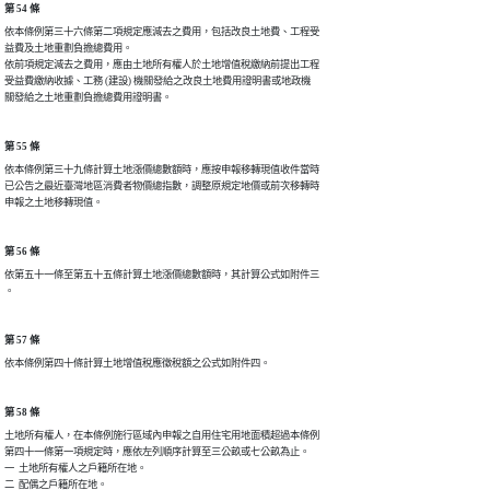
第 54 條
依本條例第三十六條第二項規定應減去之費用，包括改良土地費、工程受

益費及土地重劃負擔總費用。

依前項規定減去之費用，應由土地所有權人於土地增值稅繳納前提出工程

受益費繳納收據、工務 (建設) 機關發給之改良土地費用證明書或地政機

第 55 條
依本條例第三十九條計算土地漲價總數額時，應按申報移轉現值收件當時

已公告之最近臺灣地區消費者物價總指數，調整原規定地價或前次移轉時

申報之土地移轉現值。
第 56 條
依第五十一條至第五十五條計算土地漲價總數額時，其計算公式如附件三

第 57 條
第 58 條
土地所有權人，在本條例施行區域內申報之自用住宅用地面積超過本條例

第四十一條第一項規定時，應依左列順序計算至三公畝或七公畝為止。

一  土地所有權人之戶籍所在地。

二  配偶之戶籍所在地。
