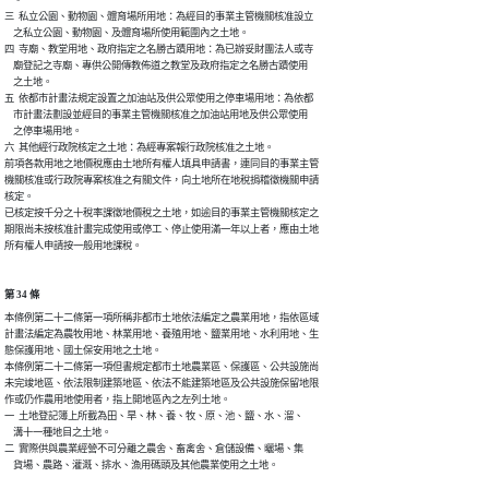
三  私立公園、動物園、體育場所用地：為經目的事業主管機關核准設立

    之私立公園、動物園、及體育場所使用範圍內之土地。

四  寺廟、教堂用地、政府指定之名勝古蹟用地：為已辦妥財團法人或寺

    廟登記之寺廟、專供公開傳教佈道之教堂及政府指定之名勝古蹟使用

    之土地。

五  依都市計畫法規定設置之加油站及供公眾使用之停車場用地：為依都

    市計畫法劃設並經目的事業主管機關核准之加油站用地及供公眾使用

    之停車場用地。

六  其他經行政院核定之土地：為經專案報行政院核准之土地。

前項各款用地之地價稅應由土地所有權人填具申請書，連同目的事業主管

機關核准或行政院專案核准之有關文件，向土地所在地稅捐稽徵機關申請

核定。

已核定按千分之十稅率課徵地價稅之土地，如逾目的事業主管機關核定之

期限尚未按核准計畫完成使用或停工、停止使用滿一年以上者，應由土地

第 34 條
本條例第二十二條第一項所稱非都市土地依法編定之農業用地，指依區域

計畫法編定為農牧用地、林業用地、養殖用地、鹽業用地、水利用地、生

態保護用地、國土保安用地之土地。

本條例第二十二條第一項但書規定都市土地農業區、保護區、公共設施尚

未完竣地區、依法限制建築地區、依法不能建築地區及公共設施保留地限

作或仍作農用地使用者，指上開地區內之左列土地。

一  土地登記簿上所載為田、旱、林、養、牧、原、池、鹽、水、溜、

    溝十一種地目之土地。

二  實際供與農業經營不可分離之農舍、畜禽舍、倉儲設備、曬場、集
