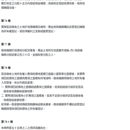
應於核定之日起十五日內發給現金補償；其經核定發給抵價地者，視為地

第 76 條
實施區段徵收之土地於地價補償完竣時，應由地政機關囑託該管登記機關

第 77 條
徵收機關於抵價地分配完畢後，應由土地所在地直轄市或縣 (市) 地政機

第 78 條
區段徵收土地所有權人應領抵價地面積已達最小建築單位面積者，其實際

領回抵價地之面積與應領之面積有所增減時，徵收機關得徵得土地所有權

人同意後，依左列規定處理：

一  實際領回抵價地之面積超過應領之面積者，就其超過部分按評定區段

    徵收後地價繳納差額地價。

二  實際領回抵價地小於應領之面積者，就其不足部分按評定區段徵收後

    地價發給差額地價。

前項第一款差額地價經限期繳納逾期未繳者，徵收機關得不囑託該管登記

第 78-1 條
本條例第五十五條之二之用詞涵義如左：
