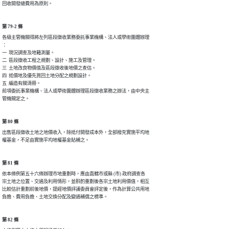
回收開發總費用為原則。
第 79-2 條
各級主管機關得將左列區段徵收業務委託事業機構、法人或學術團體辦理

：

一  現況調查及地籍測量。

二  區段徵收工程之規劃、設計、施工及管理。

三  土地改良物價值及區段徵收後地價之查估。

四  抵價地及優先買回土地分配之規劃設計。

五  編造有關清冊。

前項委託事業機構、法人或學術團體辦理區段徵收業務之辦法，由中央主

管機關定之。
第 80 條
出售區段徵收土地之地價收入，除抵付開發成本外，全部撥充實施平均地

權基金，不足由實施平均地權基金貼補之。
第 81 條
依本條例第五十六條辦理市地重劃時，應由直轄市或縣 (市) 政府調查各

宗土地之位置、交通及利用情形，並斟酌重劃後各宗土地利用價值，相互

比較估計重劃前後地價，提經地價評議委員會評定後，作為計算公共用地

第 82 條