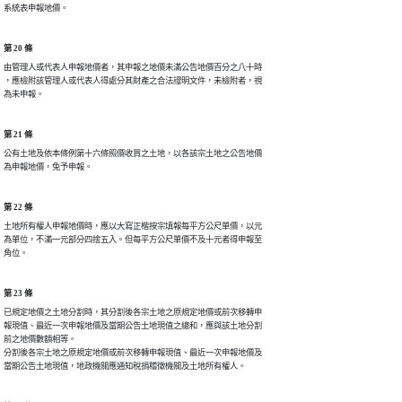
第 20 條
由管理人或代表人申報地價者，其申報之地價未滿公告地價百分之八十時

，應檢附該管理人或代表人得處分其財產之合法證明文件，未檢附者，視

第 21 條
公有土地及依本條例第十六條照價收買之土地，以各該宗土地之公告地價

第 22 條
土地所有權人申報地價時，應以大寫正楷按宗填報每平方公尺單價，以元

為單位，不滿一元部分四捨五入。但每平方公尺單價不及十元者得申報至

第 23 條
已規定地價之土地分割時，其分割後各宗土地之原規定地價或前次移轉申

報現值、最近一次申報地價及當期公告土地現值之總和，應與該土地分割

前之地價數額相等。

分割後各宗土地之原規定地價或前次移轉申報現值、最近一次申報地價及
