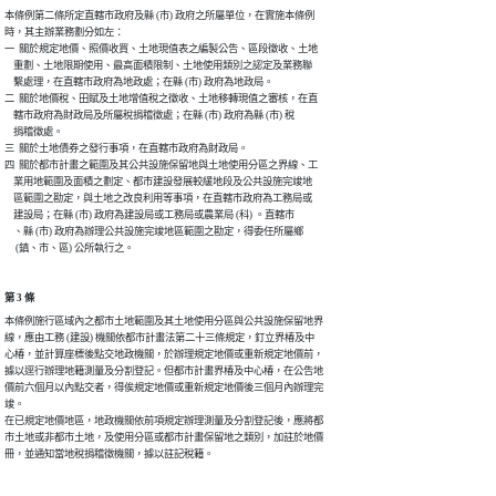
本條例第二條所定直轄市政府及縣 (市) 政府之所屬單位，在實施本條例

時，其主辦業務劃分如左：

一  關於規定地價、照價收買、土地現值表之編製公告、區段徵收、土地

    重劃、土地限期使用、最高面積限制、土地使用類別之認定及業務聯

    繫處理，在直轄市政府為地政處；在縣 (市) 政府為地政局。

二  關於地價稅、田賦及土地增值稅之徵收、土地移轉現值之審核，在直

    轄市政府為財政局及所屬稅捐稽徵處；在縣 (市) 政府為縣 (市) 稅

    捐稽徵處。

三  關於土地債券之發行事項，在直轄市政府為財政局。

四  關於都市計畫之範圍及其公共設施保留地與土地使用分區之界線、工

    業用地範圍及面積之劃定、都市建設發展較緩地段及公共設施完竣地

    區範圍之勘定，與土地之改良利用等事項，在直轄市政府為工務局或

    建設局；在縣 (市) 政府為建設局或工務局或農業局 (科) 。直轄市

    、縣 (市) 政府為辦理公共設施完竣地區範圍之勘定，得委任所屬鄉

第 3 條
本條例施行區域內之都市土地範圍及其土地使用分區與公共設施保留地界

線，應由工務 (建設) 機關依都市計畫法第二十三條規定，釘立界椿及中

心椿，並計算座標後點交地政機關，於辦理規定地價或重新規定地價前，

據以逕行辦理地籍測量及分割登記。但都市計畫界椿及中心椿，在公告地

價前六個月以內點交者，得俟規定地價或重新規定地價後三個月內辦理完

竣。

在已規定地價地區，地政機關依前項規定辦理測量及分割登記後，應將都

市土地或非都市土地，及使用分區或都市計畫保留地之類別，加註於地價
