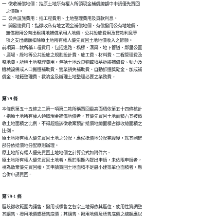
一  徵收補償地價：指原土地所有權人所領現金補償總額中申請優先買回

    之價額。

二  公共設施費用：指工程費用、土地整理費用及貸款利息。

三  開發總費用：指徵收私有地之現金補償地價、有償撥用公有地地價、

    無償撥用公有出租耕地補償承租人地價、公共設施費用及貸款利息等

    項之支出總額扣除原土地所有權人優先買回土地地價收入之餘額。

前項第二款所稱工程費用，包括道路、橋樑、溝渠、地下管道、鄰里公園

、廣場、綠地等公共設施之規劃設計費、施工費、材料費、工程管理費及

整地費。所稱土地整理費用，包括土地改良物或墳墓拆遷補償費、動力及

機械設備或人口搬遷補助費、營業損失補助費、自動拆遷獎勵金、加成補

償金、地籍整理費、救濟金及辦理土地整理必要之業務費。
第 79 條
本條例第五十五條之二第一項第二款所稱買回最高面積依第五十四條核計

，指原土地所有權人領取現金補償地價者，其優先買回土地面積占其被徵

收土地面積之比例，不得超過該徵收案預計抵價地總面積占徵收總面積之

比例。

原土地所有權人優先買回土地之分配，應俟抵價地分配完竣後，就其剩餘

部分依抵價地分配原則辦理。

原土地所有權人優先買回土地地價之計算公式如附件六。

原土地所有權人優先買回土地者，應於限期內提出申請，未依限申請者，

視為放棄優先買回權，其申請買回土地面積不足最小建築單位面積者，應

合併申請買回。
第 79-1 條
區段徵收範圍內讓售、撥用或標售之各宗土地得依其區位、使用性質調整

其讓售、撥用地價或標售底價；其讓售、撥用地價及標售底價之總額應以
