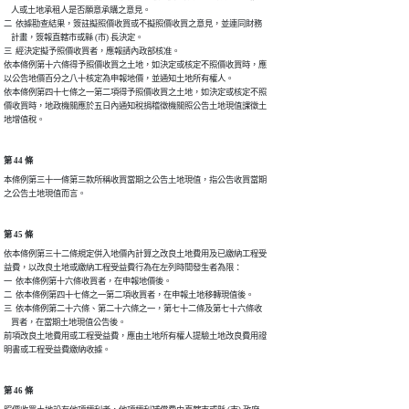
    人或土地承租人是否願意承購之意見。

二  依據勘查結果，簽註擬照價收買或不擬照價收買之意見，並連同財務

    計畫，簽報直轄市或縣 (市) 長決定。

三  經決定擬予照價收買者，應報請內政部核准。

依本條例第十六條得予照價收買之土地，如決定或核定不照價收買時，應

以公告地價百分之八十核定為申報地價，並通知土地所有權人。

依本條例第四十七條之一第二項得予照價收買之土地，如決定或核定不照

價收買時，地政機關應於五日內通知稅捐稽徵機關照公告土地現值課徵土

地增值稅。
第 44 條
本條例第三十一條第三款所稱收買當期之公告土地現值，指公告收買當期

第 45 條
依本條例第三十二條規定併入地價內計算之改良土地費用及已繳納工程受

益費，以改良土地或繳納工程受益費行為在左列時間發生者為限：

一  依本條例第十六條收買者，在申報地價後。

二  依本條例第四十七條之一第二項收買者，在申報土地移轉現值後。

三  依本條例第二十六條、第二十六條之一，第七十二條及第七十六條收

    買者，在當期土地現值公告後。

前項改良土地費用或工程受益費，應由土地所有權人提驗土地改良費用證

第 46 條