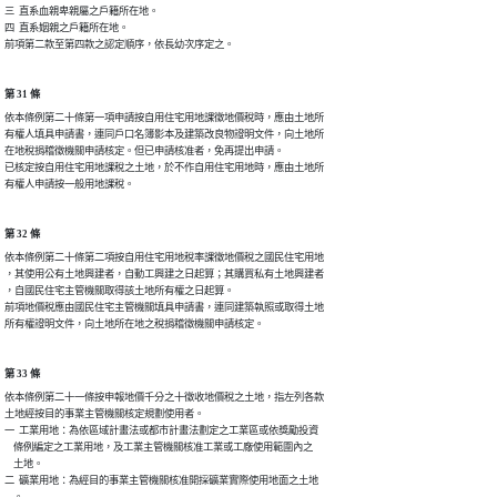
三  直系血親卑親屬之戶籍所在地。

四  直系姻親之戶籍所在地。

第 31 條
依本條例第二十條第一項申請按自用住宅用地課徵地價稅時，應由土地所

有權人填具申請書，連同戶口名簿影本及建築改良物證明文件，向土地所

在地稅捐稽徵機關申請核定。但已申請核准者，免再提出申請。

已核定按自用住宅用地課稅之土地，於不作自用住宅用地時，應由土地所

第 32 條
依本條例第二十條第二項按自用住宅用地稅率課徵地價稅之國民住宅用地

，其使用公有土地興建者，自動工興建之日起算；其購買私有土地興建者

，自國民住宅主管機關取得該土地所有權之日起算。

前項地價稅應由國民住宅主管機關填具申請書，連同建築執照或取得土地

第 33 條
依本條例第二十一條按申報地價千分之十徵收地價稅之土地，指左列各款

土地經按目的事業主管機關核定規劃使用者。

一  工業用地：為依區域計畫法或都市計畫法劃定之工業區或依獎勵投資

    條例編定之工業用地，及工業主管機關核准工業或工廠使用範圍內之

    土地。

二  礦業用地：為經目的事業主管機關核准開採礦業實際使用地面之土地

    。
