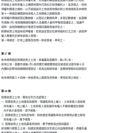
照價收買土地設有他項權利者，他項權利補償費由直轄市或縣 (市) 政府

於發給土地所有權人之補償地價內代為扣交他項權利人，並塗銷之。但他

項權利價值之總和，以不超過該宗土地收買地價扣除土地增值稅及本條例

第十一條規定補償耕地承租人之地價後之餘額為限。

前項權利價值經登記數額者，以登記之數額為準；未登記數額者，由直轄

市或縣 (市) 地政機關通知權利人及義務人會同申報或協議定之；協議不

成時，由地政機關估計後提交地價評議委員會評定之。

照價收買土地設有抵押權者，如其設定登記在耕地租約訂立之前，該抵押

權人應優先於耕地承租人受償。

第 47 條
依本條例規定照價收買之土地，其權屬為直轄市、縣 (市) 有。

前項土地，直轄市或縣 (市) 政府應於補償費發給完竣或依法提存後十日

內囑託該管地政機關辦理登記，其為出租耕地者，並應辦理租約註銷登記

。

第 48 條
照價收買之土地，應依左列方式處理之：

一  照價收買之土地建有房屋時，得讓售與地上權人、土地承租人或房屋

    所有權人。地上權人、土地承租人或房屋所有權人不願承購或在限期

    內不表示意見時，得予標售。

二  照價收買之土地為空地時，除依規定得讓售與有合併使用必要之鄰地

    所有權人外，應予標售。

三  照價收買之土地為農業用地時，應予標售或出租與農民。

前項應行標售之土地，如適宜興建國民住宅或公共設施使用者，得優先讓
