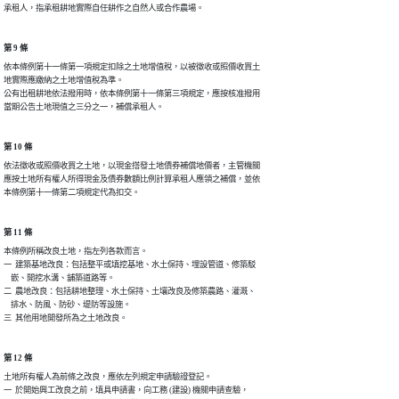
承租人，指承租耕地實際自任耕作之自然人或合作農場。
第 9 條
依本條例第十一條第一項規定扣除之土地增值稅，以被徵收或照價收買土

地實際應繳納之土地增值稅為準。

公有出租耕地依法撥用時，依本條例第十一條第三項規定，應按核准撥用

當期公告土地現值之三分之一，補償承租人。
第 10 條
依法徵收或照價收買之土地，以現金搭發土地債券補償地價者，主管機關

應按土地所有權人所得現金及債券數額比例計算承租人應領之補償，並依

第 11 條
本條例所稱改良土地，指左列各款而言。

一  建築基地改良：包括整平或填挖基地、水土保持、埋設管道、修築駁

    嵌、開挖水溝、舖築道路等。

二  農地改良：包括耕地整理、水土保持、土壤改良及修築農路、灌溉、

    排水、防風、防砂、堤防等設施。

三  其他用地開發所為之土地改良。
第 12 條
土地所有權人為前條之改良，應依左列規定申請驗證登記。

一  於開始興工改良之前，填具申請書，向工務 (建設) 機關申請查驗，
