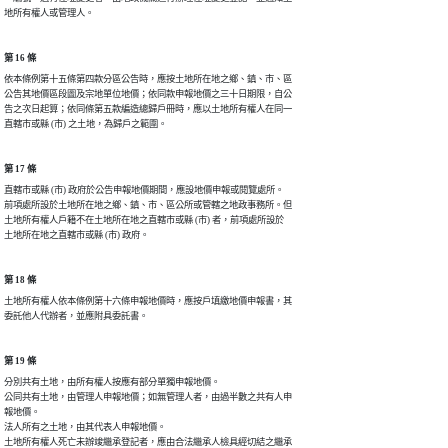
地所有權人或管理人。
第 16 條
依本條例第十五條第四款分區公告時，應按土地所在地之鄉、鎮、市、區

公告其地價區段圖及宗地單位地價；依同款申報地價之三十日期限，自公

告之次日起算；依同條第五款編造總歸戶冊時，應以土地所有權人在同一

第 17 條
直轄市或縣 (市) 政府於公告申報地價期間，應設地價申報或閱覽處所。

前項處所設於土地所在地之鄉、鎮、市、區公所或管轄之地政事務所。但

土地所有權人戶籍不在土地所在地之直轄市或縣 (市) 者，前項處所設於

第 18 條
土地所有權人依本條例第十六條申報地價時，應按戶填繳地價申報書，其

第 19 條
分別共有土地，由所有權人按應有部分單獨申報地價。

公同共有土地，由管理人申報地價；如無管理人者，由過半數之共有人申

報地價。

法人所有之土地，由其代表人申報地價。

土地所有權人死亡未辦竣繼承登記者，應由合法繼承人檢具經切結之繼承
