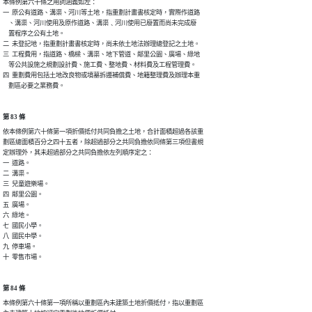
本條例第六十條之用詞涵義如左：

一  原公有道路、溝渠、河川等土地，指重劃計畫書核定時，實際作道路

    、溝渠、河川使用及原作道路、溝渠﹑河川使用已廢置而尚未完成廢

    置程序之公有土地。

二  未登記地，指重劃計畫書核定時，尚未依土地法辦理總登記之土地。

三  工程費用，指道路、橋樑、溝渠、地下管道、鄰里公園、廣場、綠地

    等公共設施之規劃設計費、施工費、整地費、材料費及工程管理費。

四  重劃費用包括土地改良物或墳墓拆遷補償費、地籍整理費及辦理本重

    劃區必要之業務費。
第 83 條
依本條例第六十條第一項折價抵付共同負擔之土地，合計面積超過各該重

劃區總面積百分之四十五者，除超過部分之共同負擔依同條第三項但書規

定辦理外，其未超過部分之共同負擔依左列順序定之：

一  道路。

二  溝渠。

三  兒童遊樂場。

四  鄰里公園。

五  廣場。

六  綠地。

七  國民小學。

八  國民中學。

九  停車場。

十  零售市場。
第 84 條
本條例第六十條第一項所稱以重劃區內未建築土地折價抵付，指以重劃區
