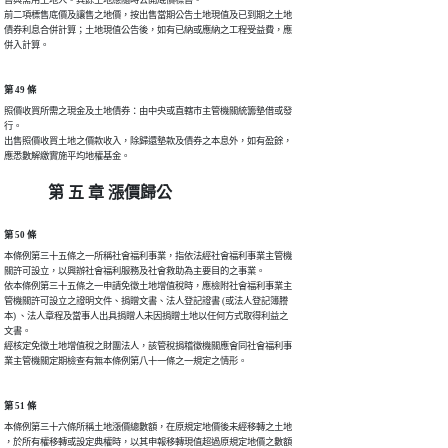
售與需用土地人。其餘土地應隨時公開底價標售。

前二項標售底價及讓售之地價，按出售當期公告土地現值及已到期之土地

債券利息合併計算；土地現值公告後，如有已納或應納之工程受益費，應

第 49 條
照價收買所需之現金及土地債券：由中央或直轄市主管機關統籌墊借或發

行。

出售照價收買土地之價款收入，除歸還墊款及債券之本息外，如有盈餘，

應悉數解繳實施平均地權基金。
第 五 章 漲價歸公
第 50 條
本條例第三十五條之一所稱社會福利事業，指依法經社會福利事業主管機

關許可設立，以興辦社會福利服務及社會救助為主要目的之事業。

依本條例第三十五條之一申請免徵土地增值稅時，應檢附社會福利事業主

管機關許可設立之證明文件、捐贈文書、法人登記證書 (或法人登記簿謄

本) 、法人章程及當事人出具捐贈人未因捐贈土地以任何方式取得利益之

文書。

經核定免徵土地增值稅之財團法人，該管稅捐稽徵機關應會同社會福利事

第 51 條
本條例第三十六條所稱土地漲價總數額，在原規定地價後未經移轉之土地

，於所有權移轉或設定典權時，以其申報移轉現值超過原規定地價之數額
