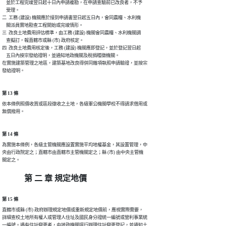
    並於工程完竣翌日起十日內申請複勘，在申請查驗前已改良者，不予

    受理。

二  工務 (建設) 機關應於接到申請書翌日起五日內，會同農糧、水利機

    關派員實地勘查工程開始或完竣情形。

三  改良土地費用評估標準，由工務 (建設) 機關會同農糧、水利機關調

    查擬訂，報直轄市或縣 (市) 政府核定。

四  改良土地費用核定後，工務 (建設) 機關應即登記，並於登記翌日起

    五日內按宗發給證明，並通知地政機關及稅捐稽徵機關。

在實施建築管理之地區，建築基地改良得併同雜項執照申請驗證，並按宗

第 13 條
依本條例照價收買或區段徵收之土地，各級軍公機關學校不得請求借用或

第 14 條
為實施本條例，各級主管機關應設置實施平均地權基金，其設置管理，中

央由行政院定之；直轄市由直轄市主管機關定之；縣 (市) 由中央主管機

關定之。
第 二 章 規定地價
第 15 條
直轄市或縣 (市) 政府辦理規定地價或重新規定地價前，應視實際需要，

詳細查校土地所有權人或管理人住址及國民身分證統一編號或營利事業統

一編號。遇有住址變更者，由地政機關逕行辦理住址變更登記，並通知土
