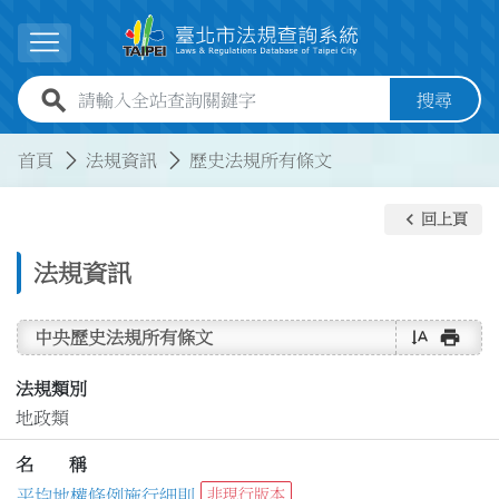
跳到主要內容
展開選單
全站查詢關鍵字欄位
搜尋
:::
:::
首頁
法規資訊
歷史法規所有條文
keyboard_arrow_left
回上頁
法規資訊
text_rotate_vertical
print
中央歷史法規所有條文
法規類別
地政類
名 稱
平均地權條例施行細則
非現行版本