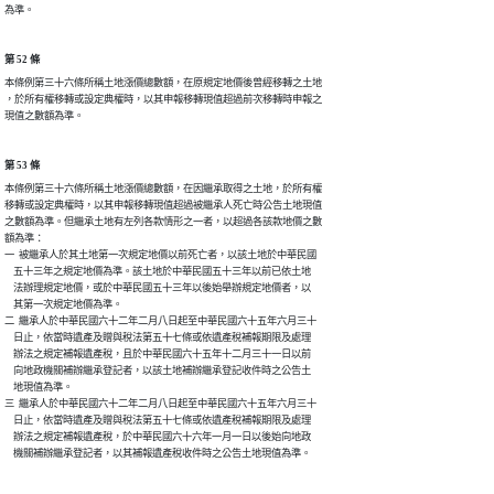
第 52 條
本條例第三十六條所稱土地漲價總數額，在原規定地價後曾經移轉之土地

，於所有權移轉或設定典權時，以其申報移轉現值超過前次移轉時申報之

第 53 條
本條例第三十六條所稱土地漲價總數額，在因繼承取得之土地，於所有權

移轉或設定典權時，以其申報移轉現值超過被繼承人死亡時公告土地現值

之數額為準。但繼承土地有左列各款情形之一者，以超過各該款地價之數

額為準：

一  被繼承人於其土地第一次規定地價以前死亡者，以該土地於中華民國

    五十三年之規定地價為準。該土地於中華民國五十三年以前已依土地

    法辦理規定地價，或於中華民國五十三年以後始舉辦規定地價者，以

    其第一次規定地價為準。

二  繼承人於中華民國六十二年二月八日起至中華民國六十五年六月三十

    日止，依當時遺產及贈與稅法第五十七條或依遺產稅補報期限及處理

    辦法之規定補報遺產稅，且於中華民國六十五年十二月三十一日以前

    向地政機關補辦繼承登記者，以該土地補辦繼承登記收件時之公告土

    地現值為準。

三  繼承人於中華民國六十二年二月八日起至中華民國六十五年六月三十

    日止，依當時遺產及贈與稅法第五十七條或依遺產稅補報期限及處理

    辦法之規定補報遺產稅，於中華民國六十六年一月一日以後始向地政
