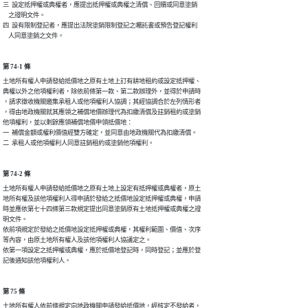
三  設定抵押權或典權者，應提出抵押權或典權之清償、回贖或同意塗銷

    之證明文件。

四  設有限制登記者，應提出法院塗銷限制登記之囑託書或預告登記權利

    人同意塗銷之文件。
第 74-1 條
土地所有權人申請發給抵價地之原有土地上訂有耕地租約或設定抵押權、

典權以外之他項權利者，除依前條第一款、第二款辦理外，並得於申請時

，請求徵收機關邀集承租人或他項權利人協調；其經協調合於左列情形者

，得由地政機關就其應領之補償地價辦理代為扣繳清償及註銷租約或塗銷

他項權利，並以剩餘應領補償地價申領抵價地：

一  補償金額或權利價值經雙方確定，並同意由地政機關代為扣繳清償。

二  承租人或他項權利人同意註銷租約或塗銷他項權利。
第 74-2 條
土地所有權人申請發給抵價地之原有土地上設定有抵押權或典權者，原土

地所有權及該他項權利人得申請於發給之抵價地設定抵押權或典權，申請

時並應依第七十四條第三款規定提出同意塗銷原有土地抵押權或典權之證

明文件。

依前項規定於發給之抵價地設定抵押權或典權，其權利範圍、價值、次序

等內容，由原土地所有權人及該他項權利人協議定之。

依第一項設定之抵押權或典權，應於抵價地登記時，同時登記；並應於登

記後通知該他項權利人。
第 75 條
土地所有權人依前條規定向地政機關申請發給抵價地，經核定不發給者，
