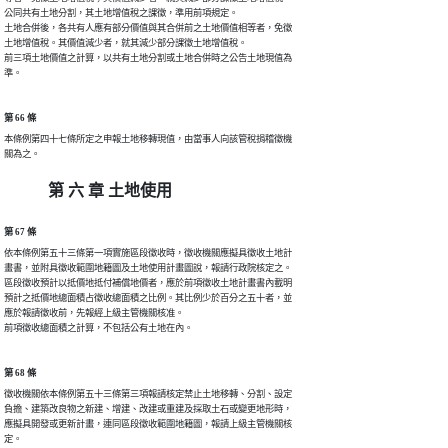
公同共有土地分割，其土地增值稅之課徵，準用前項規定。

土地合併後，各共有人應有部分價值與其合併前之土地價值相等者，免徵

土地增值稅。其價值減少者，就其減少部分課徵土地增值稅。

前三項土地價值之計算，以共有土地分割或土地合併時之公告土地現值為

第 66 條
本條例第四十七條所定之申報土地移轉現值，由當事人向該管稅捐稽徵機

第 六 章 土地使用
第 67 條
依本條例第五十三條第一項實施區段徵收時，徵收機關應擬具徵收土地計

畫書，並附具徵收範圍地籍圖及土地使用計畫圖說，報請行政院核定之。

區段徵收預計以抵價地抵付補償地價者，應於前項徵收土地計畫書內載明

預計之抵價地總面積占徵收總面積之比例。其比例少於百分之五十者，並

應於報請徵收前，先報經上級主管機關核准。

第 68 條
徵收機關依本條例第五十三條第三項報請核定禁止土地移轉、分割、設定

負擔、建築改良物之新建、增建、改建或重建及採取土石或變更地形時，

應擬具開發或更新計畫，連同區段徵收範圍地籍圖，報請上級主管機關核

定。
