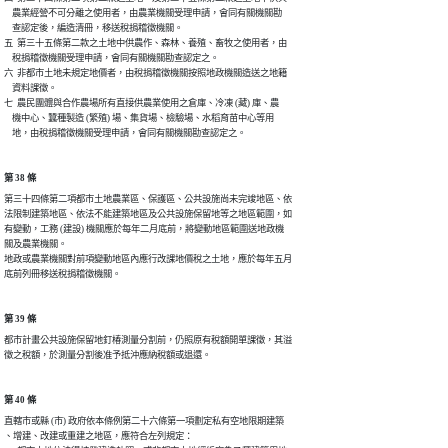
    農業經營不可分離之使用者，由農業機關受理申請，會同有關機關勘

    查認定後，編造清冊，移送稅捐稽徵機關。

五  第三十五條第二款之土地中供農作、森林、養殖、畜牧之使用者，由

    稅捐稽徵機關受理申請，會同有關機關勘查認定之。

六  非都市土地未規定地價者，由稅捐稽徵機關按照地政機關造送之地籍

    資料課徵。

七  農民團體與合作農場所有直接供農業使用之倉庫、冷凍 (藏) 庫、農

    機中心、蠶種製造 (繁殖) 場、集貨場、檢驗場、水稻育苗中心等用

第 38 條
第三十四條第二項都市土地農業區、保護區、公共設施尚未完竣地區、依

法限制建築地區、依法不能建築地區及公共設施保留地等之地區範圍，如

有變動，工務 (建設) 機關應於每年二月底前，將變動地區範圍送地政機

關及農業機關。

地政或農業機關對前項變動地區內應行改課地價稅之土地，應於每年五月

第 39 條
都市計畫公共設施保留地釘椿測量分割前，仍照原有稅額開單課徵，其溢

第 40 條
直轄市或縣 (市) 政府依本條例第二十六條第一項劃定私有空地限期建築

、增建、改建或重建之地區，應符合左列規定：
