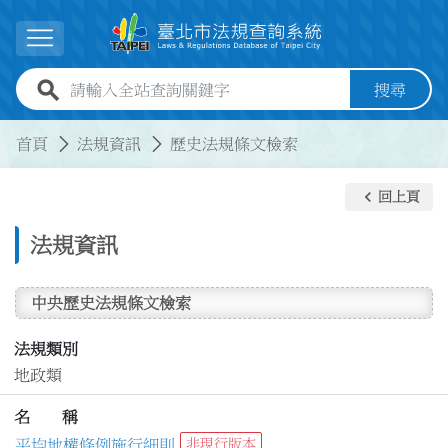
跳到主要內容
展開選單
全站查詢關鍵字欄位
搜尋
:::
:::
首頁
法規資訊
歷史法規條文檢索
keyboard_arrow_left
回上頁
法規資訊
中央歷史法規條文檢索
法規類別
地政類
名 稱
平均地權條例施行細則
非現行版本