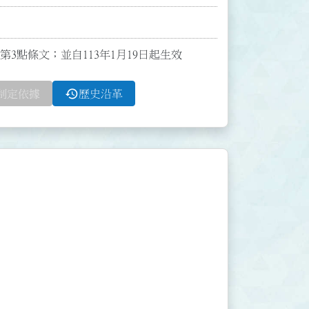
布第3點條文；並自113年1月19日起生效
history
制定依據
歷史沿革