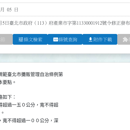
 月 05 日
月5日臺北市政府（113）府產業市字第11330001912號令修正發
tune
pin
file_download
extension
章節
條文檢索
條號查詢
附件下載
範臺北市攤販管理自治條例第

定本要點。
如下：

不得超過一五０公分，寬不得超

。

分，寬不得超過一００公分，深
