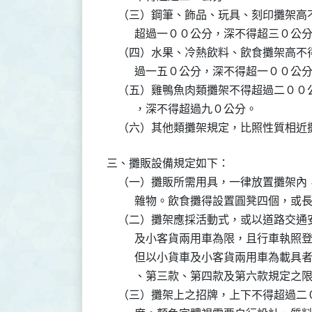
    （三）鋼筆、飾品、玩具、刻印攤架
          超過一００公分，深不得超三０公分
    （四）水果、冷熱飲料、飲食攤架高
          過一五０公分，深不得超一００公分
    （五）雞鴨魚肉類攤架不得超過二０
          ，深不得超過九０公分。

    （六）其他類攤架規定，比照性質相
三、攤販設備規定如下：

    （一）攤販所需用具，一律放置攤架
          雜物。飲食攤得設置圓凳四個，
    （二）攤架應採活動式，或以道路交
          及小客貨兩用車為限，且行車
          但以小貨車及小客貨兩用車為
          、第三款、第四款及第六款規定之限
    （三）攤架上之招牌，上下不得超過