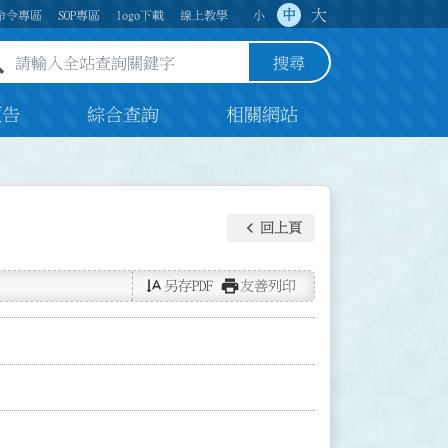
大
中
命令專區
SOP專區
logo下載
線上教學
小
全站查詢關鍵字欄位
搜尋
預告
綜合查詢
相關網站
keyboard_arrow_left
回上頁
text_rotate_vertical
print
另存PDF
友善列印