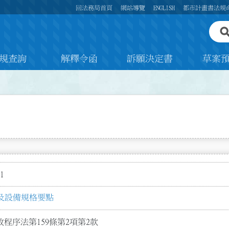
回法務局首頁
網站導覽
ENGLISH
都市計畫書法規
規查詢
解釋令函
訴願決定書
草案
1
及設備規格要點
程序法第159條第2項第2款