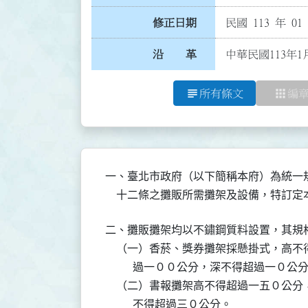
修正日期
民國 113 年 01
沿 革
中華民國113年1
subject
apps
所有條文
編
一、臺北市政府（以下簡稱本府）為統一規
    十二條之攤販所需攤架及設備，特訂
二、攤販攤架均以不鏽鋼質料設置，其規格
    （一）香菸、獎券攤架採懸掛式，高
          過一００公分，深不得超過一０公分
    （二）書報攤架高不得超過一五０公
          不得超過三０公分。
