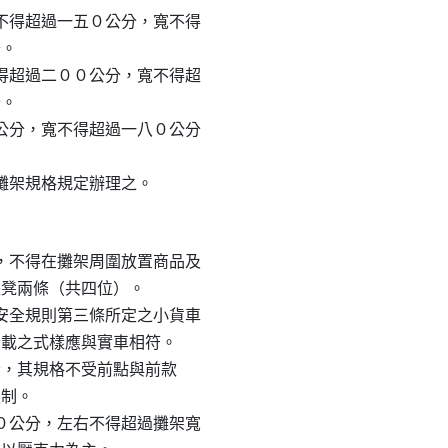
高不得超過一五０公分，寬不得

。

不得超過二００公分，寬不得超

。

０公分，寬不得超過一八０公分

近攤架規格規定辦理之。
內，不得在攤架周圍放置商品及

或長凳兩條（共四位）。

通安全規則第三條所定之小貨車

執照登載之式樣應與實車相符。

載具者，其規格不受前點與前款

制。

二０公分，左右不得超過攤架寬
