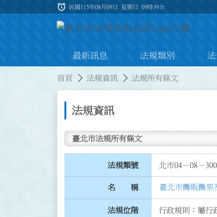
跳到主要內容
alarm
:::
民國115年08月09日 星期日
09時39分
最新訊息
法規類別
法
:::
:::
首頁
法規資訊
法規所有條文
法規資訊
臺北市法規所有條文
法規類號
北市04－08－300
臺北市攤販攤架
名 稱
法規位階
行政規則：屬行政