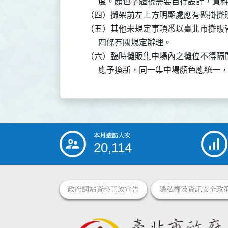
          度。顏色字體視需要自行設計，
    （四）攤架前左上方明顯處應有懸掛攤
    （五）其他未規定事項悉以臺北市攤
          四條有關規定辦理。

    （六）臨時攤販集中場內之攤位不得
          應予換新，同一集中場顏色應
本月造訪人次
:::
20,114
政府網站資料開放宣告
隱私權及資訊安全政