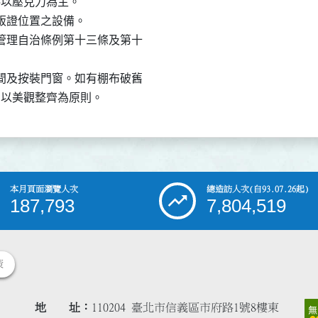
質料以壓克力為主。

販證位置之設備。

販管理自治條例第十三條及第十

隔間及按裝門窗。如有棚布破舊

統一，以美觀整齊為原則。
本月頁面瀏覽人次
總造訪人次
(自93.07.26起)
187,793
7,804,519
策
地 址
110204 臺北市信義區市府路1號8樓東