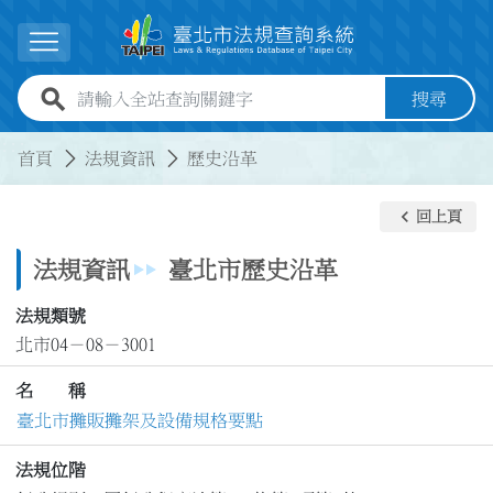
跳到主要內容
展開選單
全站查詢關鍵字欄位
搜尋
:::
:::
首頁
法規資訊
歷史沿革
keyboard_arrow_left
回上頁
法規資訊
臺北市歷史沿革
法規類號
北市04－08－3001
名 稱
臺北市攤販攤架及設備規格要點
法規位階