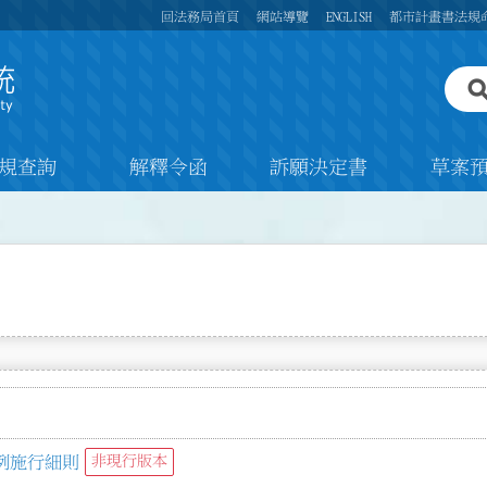
回法務局首頁
網站導覽
ENGLISH
都市計畫書法規
規查詢
解釋令函
訴願決定書
草案
例施行細則
非現行版本