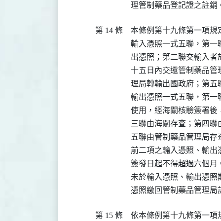
理管制藥品登記證之註銷
第 14 條
本條例第十九條第一項規
輸入憑照一式五聯，第一
出憑照；第二聯交輸入者
十五日內交還管制藥品管
理局轉輸出國政府；第五
輸出憑照一式五聯，第一
使用，經海關核驗簽署後
三聯由海關存查；第四聯
五聯由管制藥品管理局存查
前二項之輸入憑照、輸出
簽發日起不得超過六個月。
未於輸入憑照、輸出憑照
憑照繳回管制藥品管理局
第 15 條
依本條例第十九條第一項