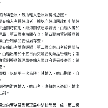
。
定所稱憑照，包括輸入憑照及輸出憑照。

聯交輸入者轉輸出者，據以向輸出國政府申請輸

於通關時使用，經海關核驗簽署後，由輸入者於

理局；第三聯由海關存查；第四聯由管制藥品管

聯由管制藥品管理局存查。

聯交輸出者隨貨運遞；第二聯交輸出者於通關時

，由輸出者於十五日內交還管制藥品管理局；第

由管制藥品管理局寄輸入國政府簽署後寄回；第

。

憑照，以使用一次為限；其輸入、輸出期限，自



期限內辦理輸入、輸出者，應將輸入憑照、輸出

註銷。
規定向管制藥品管理局申請核發第一級、第二級
