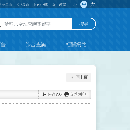
大
中
命令專區
SOP專區
logo下載
線上教學
小
全站查詢關鍵字欄位
搜尋
預告
綜合查詢
相關網站
keyboard_arrow_left
回上頁
text_rotate_vertical
print
另存PDF
友善列印