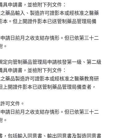
備具申請書，並檢附下列文件：

發之藥品輸入、製造許可證影本或經核准之醫藥

文件影本。但上開證件影本已送管制藥品管理局備

於申請日前月之收支結存情形。但已依第三十二

附。
規定向管制藥品管理局申請核發第一級、第二級

備具申請書，並檢附下列文件：

發之藥品製造許可證影本或經核准之醫藥教育研

本。但上開證件影本已送管制藥品管理局備查者，

許可文件。

於申請日前月之收支結存情形。但已依第三十二

附。
書，包括輸入同意書、輸出同意書及製造同意書
