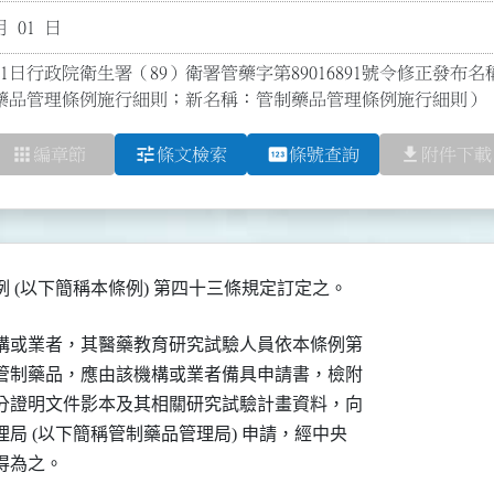
月 01 日
1日行政院衛生署（89）衛署管藥字第89016891號令修正發布名
藥品管理條例施行細則；新名稱：管制藥品管理條例施行細則）
apps
tune
pin
file_download
編章節
條文檢索
條號查詢
附件下載
 (以下簡稱本條例) 第四十三條規定訂定之。
構或業者，其醫藥教育研究試驗人員依本條例第

管制藥品，應由該機構或業者備具申請書，檢附

分證明文件影本及其相關研究試驗計畫資料，向

局 (以下簡稱管制藥品管理局) 申請，經中央

得為之。