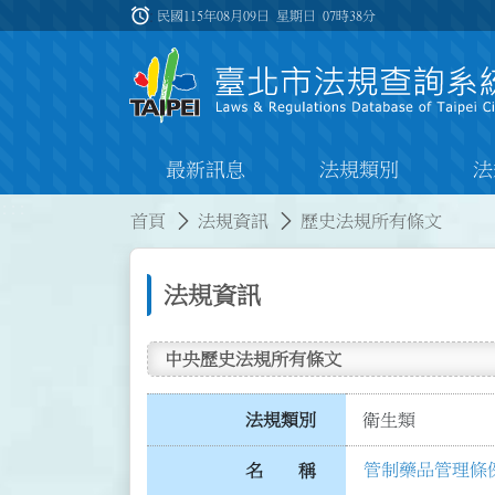
跳到主要內容
alarm
:::
民國115年08月09日 星期日
07時38分
最新訊息
法規類別
法
:::
:::
首頁
法規資訊
歷史法規所有條文
法規資訊
中央歷史法規所有條文
法規類別
衛生類
管制藥品管理條
名 稱