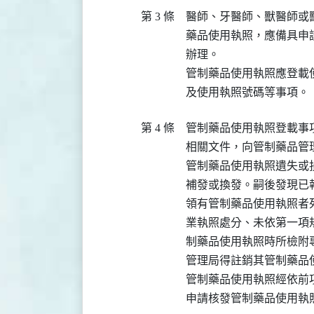
第 3 條
醫師、牙醫師、獸醫師或
藥品使用執照，應備具申
辦理。

管制藥品使用執照應登載
及使用執照號碼等事項。
第 4 條
管制藥品使用執照登載事
相關文件，向管制藥品管理
管制藥品使用執照遺失或
補發或換發。嗣後發現已
領有管制藥品使用執照者
業執照處分、未依第一項
制藥品使用執照時所檢附
管理局得註銷其管制藥品使
管制藥品使用執照經依前
申請核發管制藥品使用執