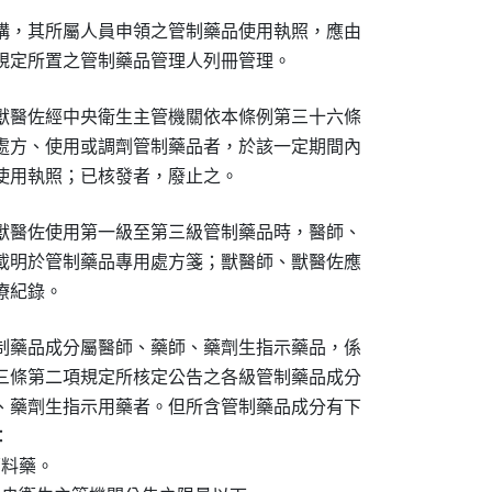
構，其所屬人員申領之管制藥品使用執照，應由

規定所置之管制藥品管理人列冊管理。
獸醫佐經中央衛生主管機關依本條例第三十六條

處方、使用或調劑管制藥品者，於該一定期間內

使用執照；已核發者，廢止之。
獸醫佐使用第一級至第三級管制藥品時，醫師、

載明於管制藥品專用處方箋；獸醫師、獸醫佐應

療紀錄。
制藥品成分屬醫師、藥師、藥劑生指示藥品，係

三條第二項規定所核定公告之各級管制藥品成分

、藥劑生指示用藥者。但所含管制藥品成分有下



料藥。
