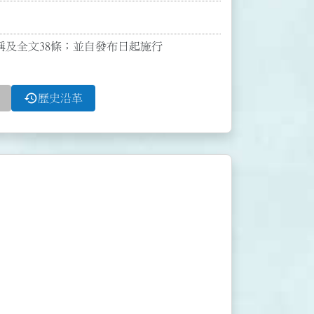
稱及全文38條；並自發布日起施行

history
歷史沿革