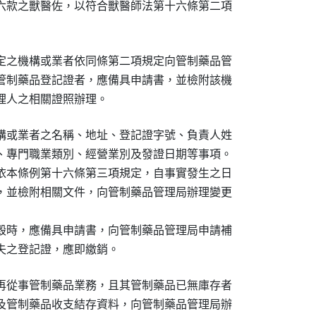
六款之獸醫佐，以符合獸醫師法第十六條第二項

定之機構或業者依同條第二項規定向管制藥品管

管制藥品登記證者，應備具申請書，並檢附該機

理人之相關證照辦理。
構或業者之名稱、地址、登記證字號、負責人姓

、專門職業類別、經營業別及發證日期等事項。

依本條例第十六條第三項規定，自事實發生之日

，並檢附相關文件，向管制藥品管理局辦理變更

毀時，應備具申請書，向管制藥品管理局申請補

失之登記證，應即繳銷。
再從事管制藥品業務，且其管制藥品已無庫存者

及管制藥品收支結存資料，向管制藥品管理局辦
