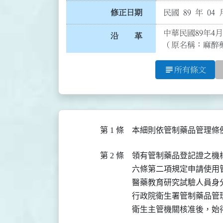
修正日期
民國 89 年 04 
中華民國89年4月
沿 革
（原名稱：麻醉
subject
所有條文
第 1 條
本細則依管制藥品管理條例
第 2 條
領有管制藥品登記證之機
六條第二項規定申請使用
醫藥教育研究試驗人員身
行政院衛生署管制藥品管理
衛生主管機關核准後，始