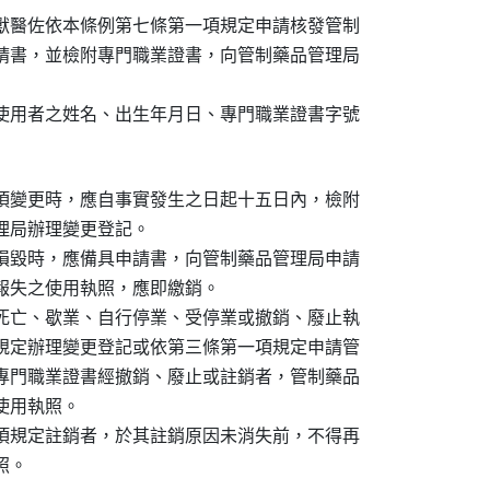
獸醫佐依本條例第七條第一項規定申請核發管制

請書，並檢附專門職業證書，向管制藥品管理局

使用者之姓名、出生年月日、專門職業證書字號

項變更時，應自事實發生之日起十五日內，檢附

局辦理變更登記。

損毀時，應備具申請書，向管制藥品管理局申請

報失之使用執照，應即繳銷。

死亡、歇業、自行停業、受停業或撤銷、廢止執

規定辦理變更登記或依第三條第一項規定申請管

專門職業證書經撤銷、廢止或註銷者，管制藥品

用執照。

項規定註銷者，於其註銷原因未消失前，不得再

照。