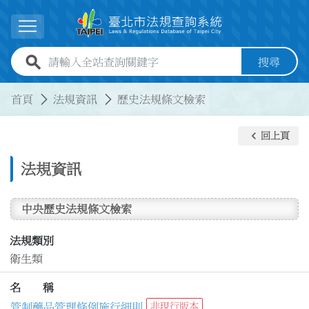
跳到主要內容
展開選單
全站查詢關鍵字欄位
搜尋
:::
:::
首頁
法規資訊
歷史法規條文檢索
keyboard_arrow_left
回上頁
法規資訊
中央歷史法規條文檢索
法規類別
衛生類
名 稱
管制藥品管理條例施行細則
非現行版本