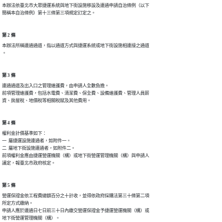
本辦法依臺北市大眾捷運系統與地下街設施移設及連通申請自治條例（以下

簡稱本自治條例）第十三條第三項規定訂定之。
第 2 條
本辦法所稱連通通道，指以通道方式與捷運系統或地下街設施相連接之通道

。
第 3 條
連通通道及出入口之管理維護費，由申請人全數負擔。

前項管理維護費，包括水電費、清潔費、保全費、設備維護費、管理人員薪

資、房屋稅、地價稅等相關稅賦及其他費用。
第 4 條
權利金計價基準如下：

一  屬捷運設施連通者，如附件一。

二  屬地下街設施連通者，如附件二。

前項權利金應由捷運營運機關（構）或地下街營運管理機關（構）與申請人

議定，報臺北市政府核定。
第 5 條
營運保證金依工程費總額百分之十計收，並得依政府採購法第三十條第二項

所定方式繳納。

申請人應於連通日七日前三十日內繳交營運保證金予捷運營運機關（構）或

地下街營運管理機關（構）。 
