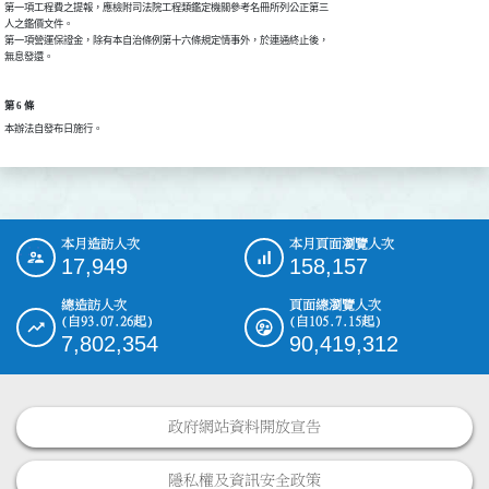
第一項工程費之提報，應檢附司法院工程類鑑定機關參考名冊所列公正第三

人之鑑價文件。

第一項營運保證金，除有本自治條例第十六條規定情事外，於連通終止後，

無息發還。
第 6 條
本辦法自發布日施行。
本月造訪人次
本月頁面瀏覽人次
:::
17,949
158,157
總造訪人次
頁面總瀏覽人次
(自93.07.26起)
(自105.7.15起)
7,802,354
90,419,312
政府網站資料開放宣告
隱私權及資訊安全政策