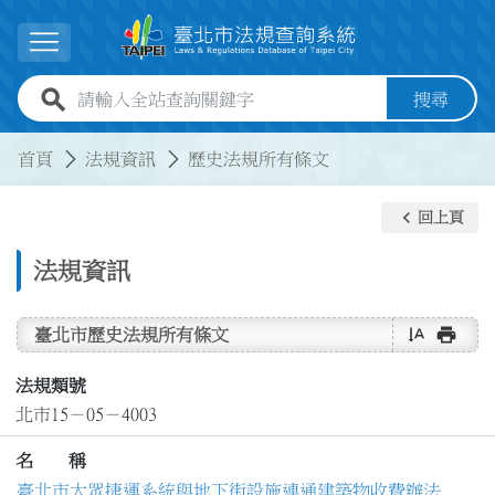
跳到主要內容
展開選單
全站查詢關鍵字欄位
搜尋
:::
:::
首頁
法規資訊
歷史法規所有條文
keyboard_arrow_left
回上頁
法規資訊
text_rotate_vertical
print
臺北市歷史法規所有條文
法規類號
北市15－05－4003
名 稱
臺北市大眾捷運系統與地下街設施連通建築物收費辦法