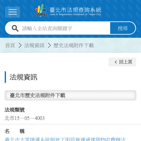
跳到主要內容
展開選單
全站查詢關鍵字欄位
搜尋
:::
:::
首頁
法規資訊
歷史法規附件下載
keyboard_arrow_left
回上頁
法規資訊
臺北市歷史法規附件下載
法規類號
北市15－05－4003
名 稱
臺北市大眾捷運系統與地下街設施連通建築物收費辦法