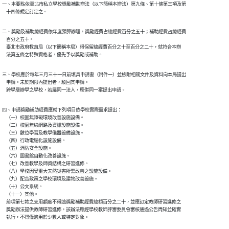
一、本要點依臺北市私立學校獎勵補助辦法（以下簡稱本辦法）第九條、第十條第三項及第

    十四條規定訂定之。
二、獎勵及補助總經費依年度預算辦理，獎勵經費占總經費百分之五十；補助經費占總經費

    百分之五十。

    臺北市政府教育局（以下簡稱本局）得保留總經費百分之十至百分之二十，就符合本辦

    法第五條之特殊資格者，優先予以獎勵或補助。
三、學校應於每年三月三十一日前填具申請書（附件一）並檢附相關文件及資料向本局提出

    申請。未於期限內提出者，駁回其申請。

    跨學層辦學之學校，若屬同一法人，應併同一案提出申請。
四、申請獎勵補助經費應就下列項目依學校實際需求提出：

    （一）校園無障礙環境改善設施設備。

    （二）校園無線網路及資訊設施設備。

    （三）數位學習及教學儀器設備設施。

    （四）行政電腦化設施設備。

    （五）消防安全設施。

    （六）圖書館自動化改善設施。

    （七）改善教學及師資結構之研習進修。

    （八）學校因受重大天然災害所需改善之設施設備。

    （九）配合政策之學校環境及建物改善設施。

    （十）公文系統。

    （十一）其他。

    前項第七款之支用額度不得逾獎勵補助經費總額百分之二十，並應訂定教師研習進修之

    獎勵辦法提供教師研習進修，該辦法應經學校教師評審委員會審核通過公告周知並確實

    執行，不得僅適用於少數人或特定對象。