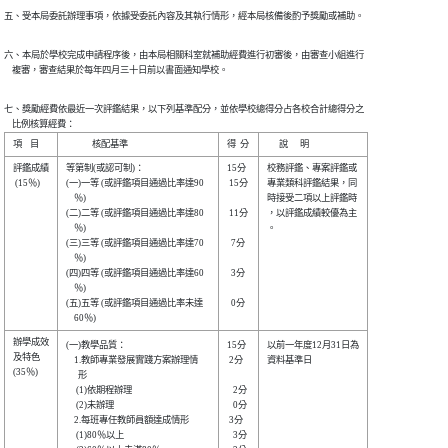
五、受本局委託辦理事項，依據受委託內容及其執行情形，經本局核備後酌予獎勵或補助。
六、本局於學校完成申請程序後，由本局相關科室就補助經費進行初審後，由審查小組進行

    複審，審查結果於每年四月三十日前以書面通知學校。
七、獎勵經費依最近一次評鑑結果，以下列基準配分，並依學校總得分占各校合計總得分之

    比例核算經費：
評鑑成績

等第制(或認可制)：              

15分  

校務評鑑、專案評鑑或

 (15％) 

(一)一等 (或評鑑項目通過比率達90

 15分 

專業類科評鑑結果，同

    ％)                         

時接受二項以上評鑑時

(二)二等 (或評鑑項目通過比率達80

 11分 

，以評鑑成績較優為主

    ％)                         

。                  

(三)三等 (或評鑑項目通過比率達70

  7分 

    ％)                         

(四)四等 (或評鑑項目通過比率達60

  3分 

    ％)                         

(五)五等 (或評鑑項目通過比率未達

  0分 

辦學成效

(一)教學品質：                  

15分  

以前一年度12月31日為

及特色  

    1.教師專業發展實踐方案辦理情

 2分  

資料基準日          

(35％)  

      形                        

     (1)依期程辦理              

   2分

     (2)未辦理                  

   0分

    2.每班專任教師員額達成情形  

 3分  

     (1)80％以上                

   3分
