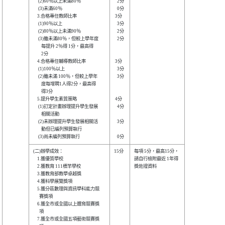
     (2)60％以上未滿80％        

   2分

     (3)未滿60％                

   0分

    3.合格專任教師比率          

 3分  

     (1)90％以上                

   3分

     (2)80％以上未滿90％        

   2分

     (3)雖未滿80％，但較上學年度

   2分

        每提升 2％得 1分，最高得

        2分                     

    4.合格專任輔導教師比率      

 3分  

     (1)100％以上               

   3分

     (2)雖未滿 100％，但較上學年

   3分

        度每增聘1人得2分，最高得

        得3分                   

    5.提升學生素質策略          

 4分  

     (1)訂定計畫辦理提升學生發展

   4分

        相關活動                

     (2)未辦理提升學生發展相關活

   3分

        動但已編列預算執行      

(二)辦學成效：                  

15分  

每項 5分，最高15分，

    1.獲優質學校                

請自行檢附最近 1年得

    2.獲教育 111標竿學校        

獎佐證資料          

    3.獲教育部教學卓越獎        

    4.獲科學展覽獎項            

    5.獲分區數理與資訊學科能力競

      賽獎項                    

    6.獲全市或全國以上體育競賽獎

      項                        

    7.獲全市或全國五項藝術競賽獎
