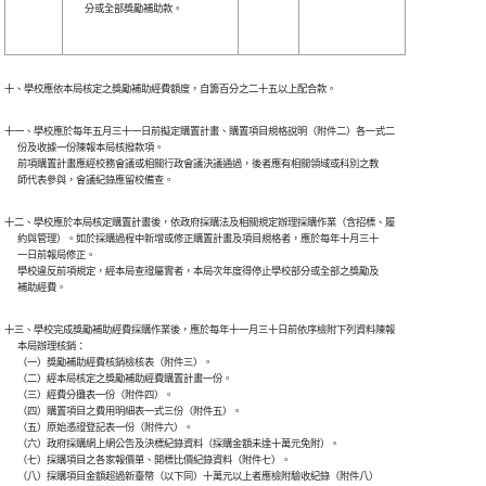
      分或全部獎勵補助款。      

十、學校應依本局核定之獎勵補助經費額度，自籌百分之二十五以上配合款。
十一、學校應於每年五月三十一日前擬定購置計畫、購置項目規格說明（附件二）各一式二

      份及收據一份陳報本局核撥款項。

      前項購置計畫應經校務會議或相關行政會議決議通過，後者應有相關領域或科別之教

      師代表參與，會議紀錄應留校備查。
十二、學校應於本局核定購置計畫後，依政府採購法及相關規定辦理採購作業（含招標、履

      約與管理）。如於採購過程中新增或修正購置計畫及項目規格者，應於每年十月三十

      一日前報局修正。

      學校違反前項規定，經本局查證屬實者，本局次年度得停止學校部分或全部之獎勵及

      補助經費。
十三、學校完成獎勵補助經費採購作業後，應於每年十一月三十日前依序檢附下列資料陳報

      本局辦理核銷：

      （一）獎勵補助經費核銷檢核表（附件三）。

      （二）經本局核定之獎勵補助經費購置計畫一份。

      （三）經費分攤表一份（附件四）。

      （四）購置項目之費用明細表一式三份（附件五）。

      （五）原始憑證登記表一份（附件六）。

      （六）政府採購網上網公告及決標紀錄資料（採購金額未達十萬元免附）。

      （七）採購項目之各家報價單、開標比價紀錄資料（附件七）。

      （八）採購項目金額超過新臺幣（以下同）十萬元以上者應檢附驗收紀錄（附件八）
