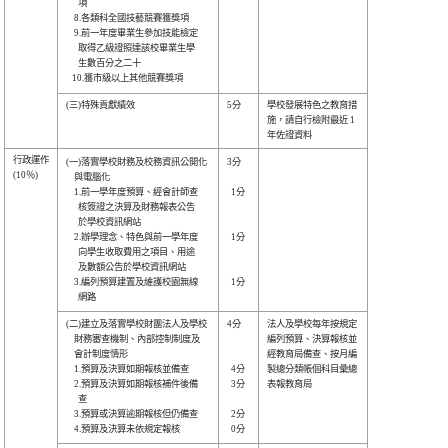
      項                        

    8.各類科全國技藝競賽獲獎項  

    9.前一年度畢業生參加技能檢定

      取得乙級證照達該校畢業生學

      生數百分之二十            

(三)特殊貢獻績效                

5分   

學校發展特色之教育措

施，請自行檢附最近 1

行政運作

(一)落實學校財務及校務資訊公開化

3分   

(10％)  

    與電腦化                    

    1.前一學年度預算、經會計師查

  1分 

      核簽證之決算及財務報表公告

      於學校資訊網站            

    2.辦學理念、特色與前一學年度

  1分 

      向學生收取費用之項目、用途

      及數額公告於學校資訊網站  

    3.編列預算建置及維護校園無線

  1分 

(二)建立及落實學校財團法人及學校

4分   

法人及學校每年按規定

    財務審查機制、內部控制制度及

編列預算、決算報核並

    會計制度情形                

經教育局備查、按月編

    1.預算及決算如期報核並備查  

  4分 

製總分類帳個科目彙總

    2.預算及決算如期報核補件後備

  3分 

表報教育局          

      查                        

    3.預算或決算逾期報核但仍備查

  2分 
