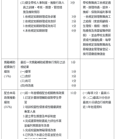
(三)健全學校人事制度，推動行政人

3分   

學校教職員工依規定遴

    員之訓練、考核、獎懲、管控措

聘、辦理待遇、退休、

    施及機制情形                

撫卹、保險與福利事項

    1.依規定如期辦理成效卓著    

  3分 

、依規定辦理教職員工

    2.依規定如期辦理成效良好    

  2分 

之給假（家庭照顧假、

    3.依規定如期辦理成效尚可    

  1分 

生理假、婚假、娩假、

    4.未依規定如期辦理          

  0分 

陪產假及育嬰留職停薪

假），並由學校支應薪

資或代課鐘點費、每學

期按規定填報教職員名

冊報儲金管理會登記、

獎勵補助

最近一次獎勵補助經費執行情形之訪

 5分  

經費執行

視結果                          

績效    

(一)優等                        

  5分 

( 5％)  

(二)良好                        

  3分 

(三)尚可                        

  1分 

配合本局

(一)前一年度積極配合相關教育政策

15分  

(一)每項 3分，最高15

政策推動

    1.訂定計畫辦理輔助弱勢學生學

分；(二)最高20分合計

績效    

      習                        

最高35分請自行檢附最

(35％)  

    2.培訓校園性侵害或性騷擾調查

近 1年佐證資料      

      專業人員                  

    3.建立學生獎懲及申訴制度    

    4.完成建築物耐震能力評估作業

      並編列預算逐年改善        

    5.完成校園無障礙環境改善    

    6.已列為下水道公告區並配合完
