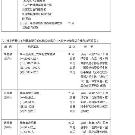
      成污水下水道接管          

    7.成立教師專業學習社群      

    8.落實反毒有績效者          

    9.落實特殊教育有績效者      

   10.其他                      

(二)前一年度積極配合辦理各項教育

20分  

八、補助經費依下列基準配分並依學校總得分占各校合計總得分之比例核算經費：
學生數  

學年度具備正式學籍之學生數      

35分  

以前一年度12月31日為

(35％)  

(一)2001人以上                  

  35分

基準日，含高中部、國

(二)1501-2000人                 

  30分

中部及國小部在學學生

(三)1001-1500人                 

  25分

，附設進修學校學生數

(四)1000人以下                  

  20分

折半採計（全年在校外

實習之學生數、延修（

畢）生、休學學生、推

班級數  

學年度總班級數                  

25分  

以前一年度12月31日為

(25％)  

(一)61班以上                    

  25分

基準日，含日間部、夜

(二)41-61班                     

  20分

間部、附設進修學校、

(三)21-40班                     

  15分

國中部及國小部之核定

(四)20班以下                    

  10分

班級數              

教師數  

學年度教師數                    

20分  

以前一年度12月31日為

(20％)  

(一)91人以上                    

  20分

基準日，含高中部、國

(二)61-90人                     

  16分

中部、國小部及附設進
