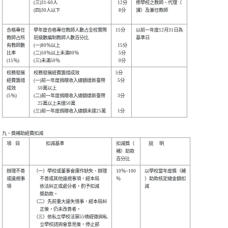
(三)31-60人                     

  12分

修學校之教師、代理（

(四)30人以下                    

   8分

課）及兼任教師      

合格專任

學年度合格專任教師人數占全校實際

15分  

以前一年度12月31日為

教師占所

班級數編制教師人數百分比        

基準日              

有教師數

(一)80％以上                    

  15分

比率    

(二)50％以上未滿80％            

   5分

校務發展

校務發展經費籌措成效            

5分   

經費籌措

(一)前一年度捐贈收入總額達新臺幣

  5分 

成效    

    50萬以上                    

(5％)   

(二)前一年度捐贈收入總額達新臺幣

  3分 

    25萬以上未達50萬            

九、獎補助經費扣減
項    目

            扣減基準            

扣減獎（

    說      明    

補）助款

辦理不善

（一）學校或董事會運作缺失、辦理

10％~100

以學校當年度獎（補

或違規事

      不善或其他違規事項，經本局

％      

）助款核定總金額扣

項      

      依法糾正或處分者，酌予扣減

減                

      獎助款。                  

（二）先前重大違失情事，經本局糾

      正後，仍未改善者。        

（三）依私立學校法第55條經徵詢私

      立學校諮詢會意見後，停止部
