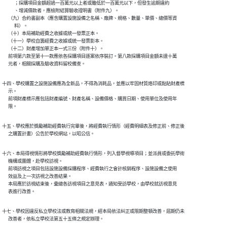
            ；採購項目金額超過一百萬元以上者或雖低於一百萬元以下，但發生逾期違約

            、增減價款者，應檢附結算驗收證明書（附件九）。

      （九）合約書副本（應含購置設施設備之名稱、廠牌、規格、數量、單價、總價等資

            料）。

      （十）本局補助經費之收據或統一發票正本。

      （十一）學校自籌經費之收據或統一發票影本。

      （十二）財產增加單正本一式三份（附件十）。

      前項第六款至第十一款應依各採購項目逐案依序裝訂。第八款採購項目金額未達十萬

      元者，相關採購及驗收資料留校備查。
十四、學校購置之設施設備應為全新品，不得為消耗品，並應以牢固材質烙印或黏貼財產標

      示。

      前項財產標示應包括財產編號、財產名稱、設備價格、購買日期、使用單位及使用年

      限。
十五、學校應於獎勵補助經費執行完畢後，將經費執行情形（經費明細表及修正前、修正後

      之購置計畫）公告於學校網站，以昭公信。
十六、本局得視情形將學校獎勵補助經費執行情形，列入督學視導項目；並派員或委託學術

      機構或團體，赴學校訪視。

      前項訪視之項目包括設施設備採購程序、經費執行之會計核銷程序、設施設備之使用

      效益及上一次訪視之改善結果。

      本局應於訪視結束後，彙總各訪視項目之意見表，通知受訪學校，由學校就訪視意見

      表進行改善。
十七、學校因違反私立學校法或教育相關法規，經本局依法糾正或限期整頓改善，屆期仍未

      改善者，依私立學校法第五十五條之規定辦理。