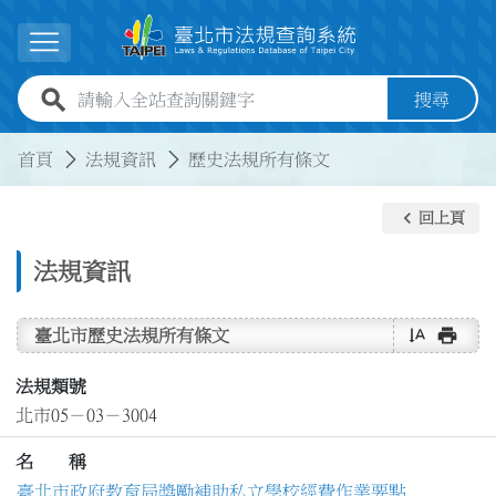
跳到主要內容
展開選單
全站查詢關鍵字欄位
搜尋
:::
:::
首頁
法規資訊
歷史法規所有條文
keyboard_arrow_left
回上頁
法規資訊
text_rotate_vertical
print
臺北市歷史法規所有條文
法規類號
北市05－03－3004
名 稱
臺北市政府教育局獎勵補助私立學校經費作業要點