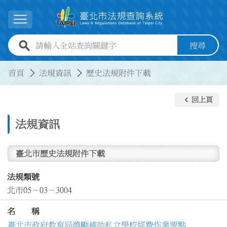
跳到主要內容
展開選單
全站查詢關鍵字欄位
搜尋
:::
:::
首頁
法規資訊
歷史法規附件下載
keyboard_arrow_left
回上頁
法規資訊
臺北市歷史法規附件下載
法規類號
北市05－03－3004
名 稱
臺北市政府教育局獎勵補助私立學校經費作業要點