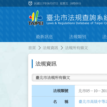
跳到主要內容
alarm
:::
民國115年08月07日 星期五
18時09分
最新訊息
法規類別
法
:::
:::
首頁
法規資訊
法規所有條文
法規資訊
臺北市法規所有條文
法規類號
北市05－10－201
臺北市高級中等
名 稱