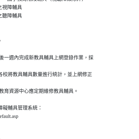
段之視障輔具

段之聽障輔具



作業結束後一週內完成新教具輔具上網登錄作業，採

15日前由各校將教具輔具數量進行統計，並上網修正

相關特殊教育資源中心應定期維修教具輔具。

障礙輔具管理系統：

fault.asp
