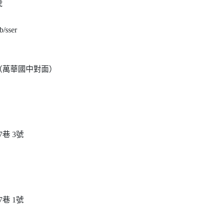


/sser

5號（萬華國中對面）

巷 3號

巷 1號
