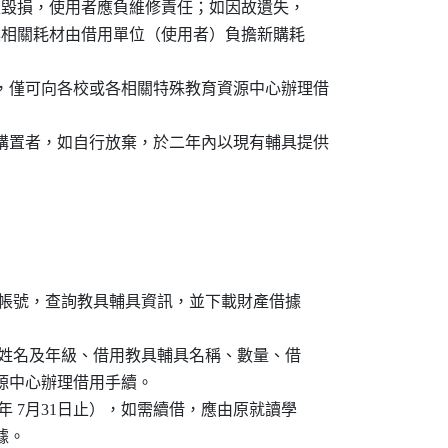
使用發生毀損，使用者應負維修責任；如因故遺失，

教具輔具相關耗材由借用單位（使用者）負擔新購耗

者，僅可向各校或各相關特殊教育資源中心辦理借

已購置者，如自行放棄，於二年內以現有輔具提供

輔具借用帳號，查詢教具輔具資訊，並下載財產借據

明使用人姓名及年級、借用教具輔具名稱、數量、借

教資源中心辦理借用手續。

束（每年 7月31日止），如需續借，應由原就讀學

據。
