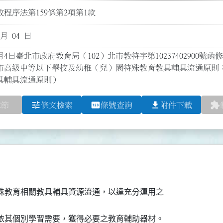
程序法第159條第2項第1款
 月 04 日
月4日臺北市政府教育局（102）北市教特字第10237402900號函
市高級中等以下學校及幼稚（兒）園特殊教育教具輔具流通原則
具輔具流通原則）
tune
pin
file_download
extension
章節
條文檢索
條號查詢
附件下載
特殊教育相關教具輔具資源流通，以達充分運用之

能依其個別學習需要，獲得必要之教育輔助器材。
