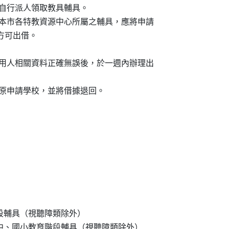
用學校自行派人領取教具輔具。

，如屬於本市各特教資源中心所屬之輔具，應將申請

，方可出借。

，確認借用人相關資料正確無誤後，於一週內辦理出

教育階段輔具（視聽障類除外）

中職、國中、國小教育階段輔具（視聽障類除外）
