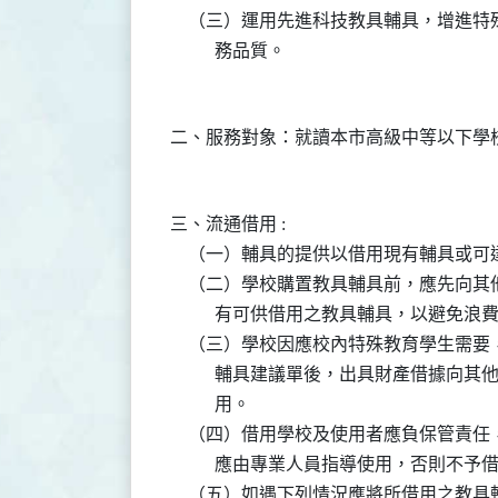
    （三）運用先進科技教具輔具，增進
三、流通借用 :

    （一）輔具的提供以借用現有輔具或
    （二）學校購置教具輔具前，應先向
          有可供借用之教具輔具，以避免浪
    （三）學校因應校內特殊教育學生需
          輔具建議單後，出具財產借
          用。

    （四）借用學校及使用者應負保管責
          應由專業人員指導使用，否則不予借
    （五）如遇下列情況應將所借用之教具