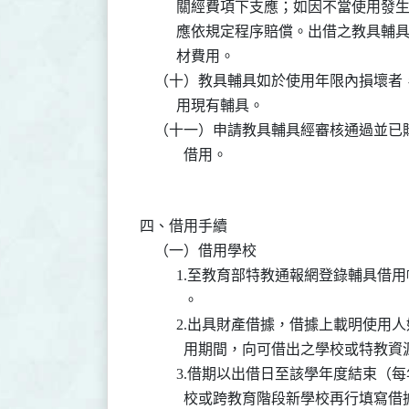
          關經費項下支應；如因不當
          應依規定程序賠償。出借之
          材費用。

    （十）教具輔具如於使用年限內損壞
          用現有輔具。

    （十一）申請教具輔具經審核通過並
四、借用手續

    （一）借用學校

          1.至教育部特教通報網登錄
            。

          2.出具財產借據，借據上載
            用期間，向可借出之學校或特
          3.借期以出借日至該學年度結
            校或跨教育階段新學校再行填寫借