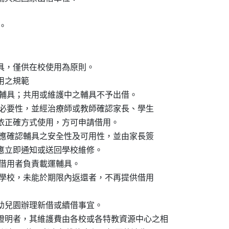
。

教具，僅供在校使用為原則。

用之規範

人使用之輔具；共用或維護中之輔具不予出借。

家使用之必要性，並經治療師或教師確認家長、學生

及保證依正確方式使用，方可申請借用。

師及家長應確認輔具之安全性及可用性，並由家長簽

，家長應立即通知或送回學校維修。

，均由借用者負責載運輔具。

主動返還學校，未能於期限內返還者，不再提供借用

、幼兒園辦理新借或續借事宜。

體證明者，其維護費由各校或各特教資源中心之相
