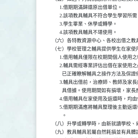
          1.借期期滿歸還原出借單位。

          2.該項教具輔具不符合學生學習所需
          3.學生畢業、休學或轉學。

          4.該項教具輔具不堪使用。

    （六）各特教資源中心、各校出借之
    （七）學校管理之輔具提供學生在家使
          1.借用輔具僅限在校期間個
          2.輔具需經專業評估出借在
            已正確瞭解輔具之操作方法
          3.輔具出借前，治療師、教
            具借據。使用期間如有損壞
          4.借用輔具在家使用及返還時
          5.借期期滿應將輔具整理後
            。

    （八）升學或轉學時，由新就讀學校
    （九）教具輔具若屬自然耗損並有具