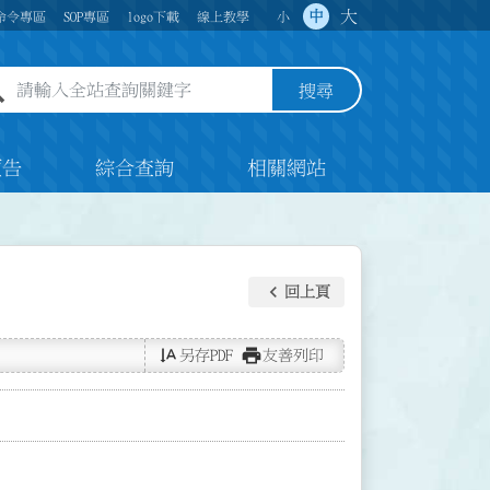
大
中
命令專區
SOP專區
logo下載
線上教學
小
全站查詢關鍵字欄位
搜尋
預告
綜合查詢
相關網站
keyboard_arrow_left
回上頁
text_rotate_vertical
print
另存PDF
友善列印