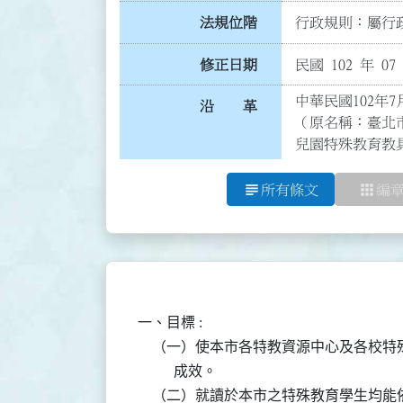
法規位階
行政規則：屬行政
修正日期
民國 102 年 07
中華民國102年7
沿 革
（原名稱：臺北
兒園特殊教育教
subject
apps
所有條文
編
一、目標 :

    （一）使本市各特教資源中心及各校
          成效。

    （二）就讀於本市之特殊教育學生均