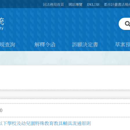
回法務局首頁
網站導覽
ENGLISH
都市計畫書法規
規查詢
解釋令函
訴願決定書
草案
0
以下學校及幼兒園特殊教育教具輔具流通原則