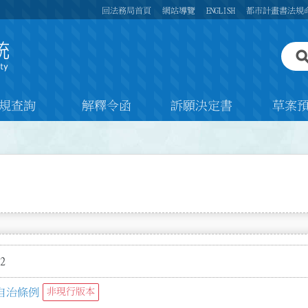
回法務局首頁
網站導覽
ENGLISH
都市計畫書法規
規查詢
解釋令函
訴願決定書
草案
2
自治條例
非現行版本