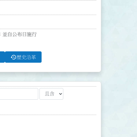
；並自公布日施行

history
歷史沿革