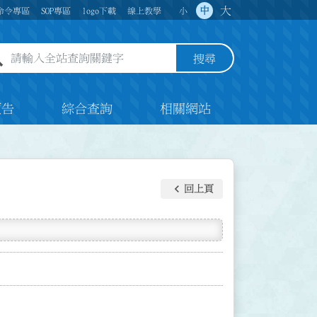
大
中
命令專區
SOP專區
logo下載
線上教學
小
全站查詢關鍵字欄位
搜尋
預告
綜合查詢
相關網站
keyboard_arrow_left
回上頁