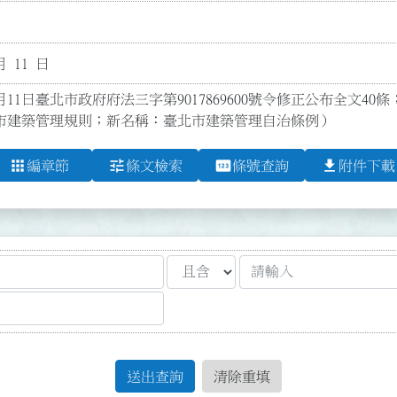
月 11 日
月11日臺北市政府府法三字第9017869600號令修正公布全文40條
市建築管理規則；新名稱：臺北市建築管理自治條例）
apps
tune
pin
file_download
編章節
條文檢索
條號查詢
附件下載
送出查詢
清除重填