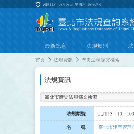
跳到主要內容
alarm
:::
民國115年08月08日 星期六
16時09分
最新訊息
法規類別
法
:::
:::
首頁
法規資訊
歷史法規條文檢索
法規資訊
臺北市歷史法規條文檢索
法規類號
北市13－10－100
臺北市建築管理
名 稱