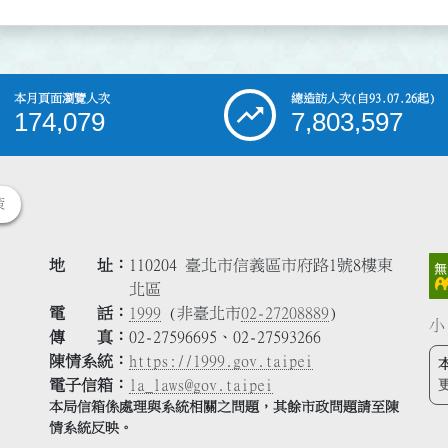
本月頁面瀏覽人次
總造訪人次
(自93.07.26起)
174,079
7,803,597
策
地 址
110204 臺北市信義區市府路1號8樓東
北區
電 話
1999
(非臺北市
02-27208889
)
小
傳 真
02-27596695、02-27593266
陳情系統
https://1999.gov.taipei
電子信箱
la_laws@gov.taipei
本局信箱係處理與系統相關之問題，其餘市政問題請至陳
情系統反映。