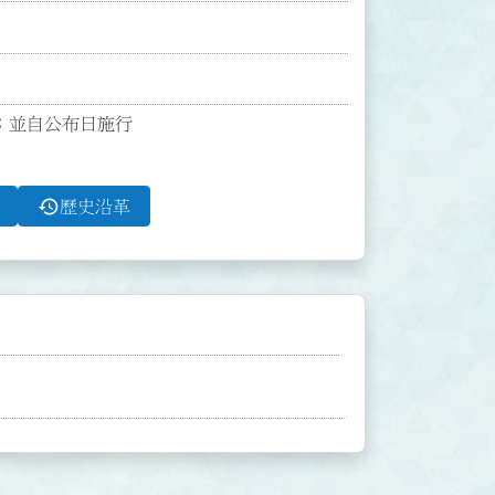
；並自公布日施行

history
歷史沿革