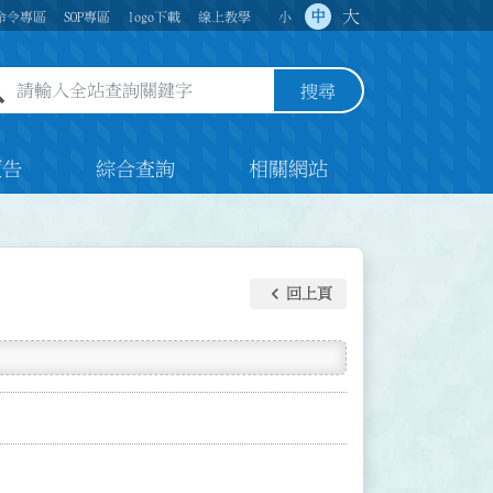
大
中
命令專區
SOP專區
logo下載
線上教學
小
全站查詢關鍵字欄位
搜尋
預告
綜合查詢
相關網站
keyboard_arrow_left
回上頁