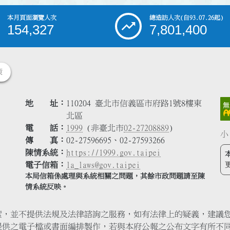
本月頁面瀏覽人次
總造訪人次
(自93.07.26起)
154,327
7,801,400
策
地 址
110204 臺北市信義區市府路1號8樓東
北區
電 話
1999
(非臺北市
02-27208889
)
小
傳 真
02-27596695、02-27593266
陳情系統
https://1999.gov.taipei
電子信箱
la_laws@gov.taipei
本局信箱係處理與系統相關之問題，其餘市政問題請至陳
情系統反映。
索，並不提供法規及法律諮詢之服務，如有法律上的疑義，建議
提供之電子檔或書面編排製作，若與本府公報之公布文字有所不