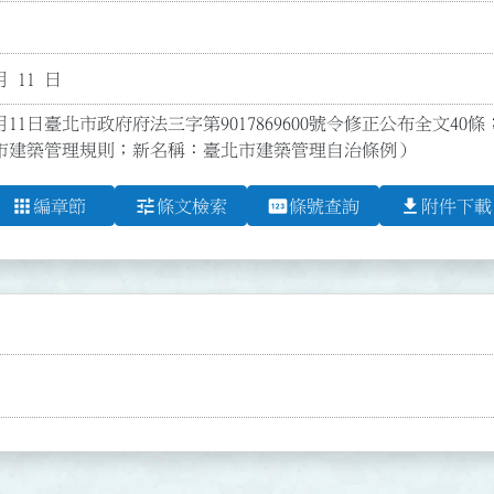
月 11 日
月11日臺北市政府府法三字第9017869600號令修正公布全文40條
市建築管理規則；新名稱：臺北市建築管理自治條例）
apps
tune
pin
file_download
編章節
條文檢索
條號查詢
附件下載