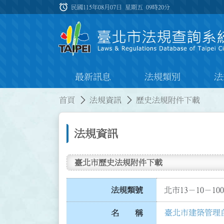
跳到主要內容
alarm
:::
民國115年08月07日 星期五
09時20分
最新訊息
法規類別
法
:::
:::
首頁
法規資訊
歷史法規附件下載
法規資訊
臺北市歷史法規附件下載
法規類號
北市13－10－100
臺北市建築管理
名 稱