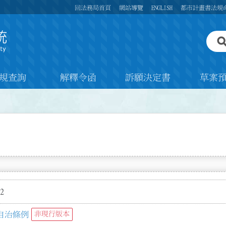
回法務局首頁
網站導覽
ENGLISH
都市計畫書法規
規查詢
解釋令函
訴願決定書
草案
2
自治條例
非現行版本