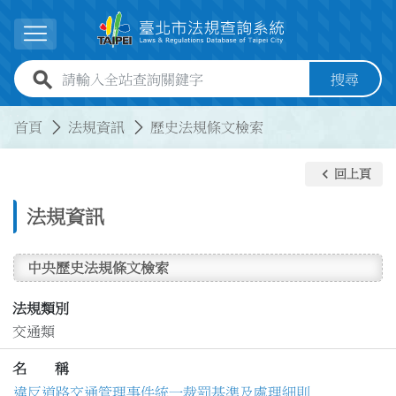
跳到主要內容
展開選單
全站查詢關鍵字欄位
搜尋
:::
:::
首頁
法規資訊
歷史法規條文檢索
keyboard_arrow_left
回上頁
法規資訊
中央歷史法規條文檢索
法規類別
交通類
名 稱
違反道路交通管理事件統一裁罰基準及處理細則