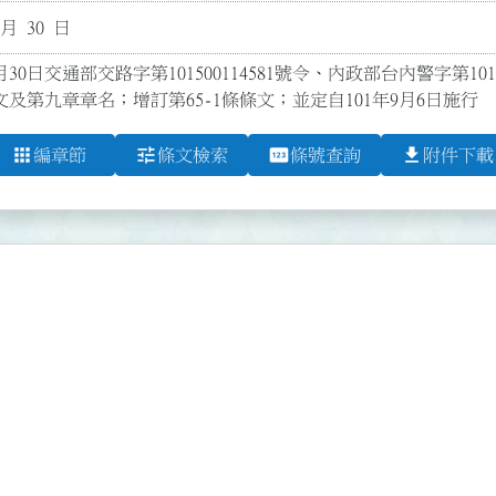
 月 30 日
月30日交通部交路字第101500114581號令、內政部台內警字第101
條文及第九章章名；增訂第65-1條條文；並定自101年9月6日施行
apps
tune
pin
file_download
編章節
條文檢索
條號查詢
附件下載