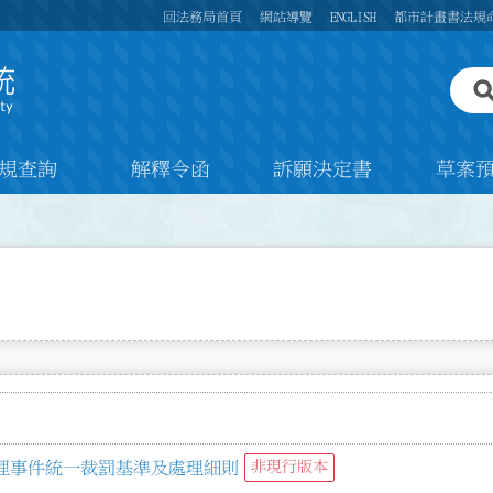
回法務局首頁
網站導覽
ENGLISH
都市計畫書法規
規查詢
解釋令函
訴願決定書
草案
理事件統一裁罰基準及處理細則
非現行版本