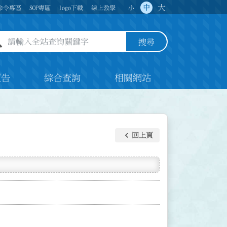
大
中
命令專區
SOP專區
logo下載
線上教學
小
全站查詢關鍵字欄位
搜尋
預告
綜合查詢
相關網站
keyboard_arrow_left
回上頁