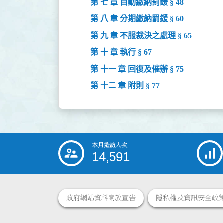
第 七 章 自動繳納罰鍰 § 48
第 八 章 分期繳納罰鍰 § 60
第 九 章 不服裁決之處理 § 65
第 十 章 執行 § 67
第 十一 章 回復及催辦 § 75
第 十二 章 附則 § 77
本月造訪人次
:::
14,591
政府網站資料開放宣告
隱私權及資訊安全政