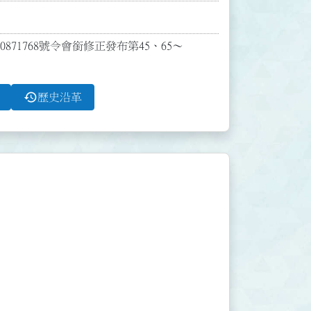
0871768號令會銜修正發布第45、65～
history
歷史沿革