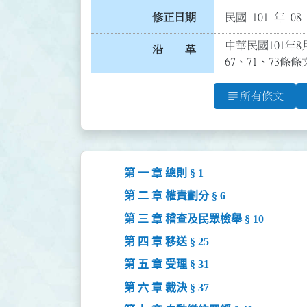
修正日期
民國 101 年 08
中華民國101年8
沿 革
67、71、73條
subject
所有條文
第 一 章 總則 § 1
第 二 章 權責劃分 § 6
第 三 章 稽查及民眾檢舉 § 10
第 四 章 移送 § 25
第 五 章 受理 § 31
第 六 章 裁決 § 37