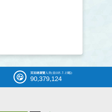
頁面總瀏覽人次
(自105.7.15起)
90,379,124