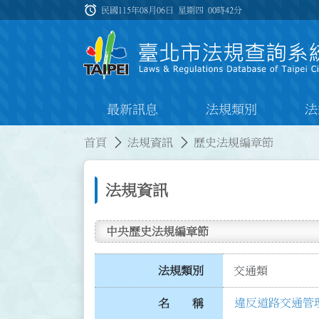
跳到主要內容
alarm
:::
民國115年08月06日 星期四
00時42分
最新訊息
法規類別
法
:::
:::
首頁
法規資訊
歷史法規編章節
法規資訊
中央歷史法規編章節
法規類別
交通類
違反道路交通管
名 稱