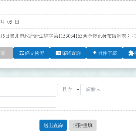
 月 05 日
月5日臺北市政府府法綜字第1153034163號令修正發布編制表；並
tune
pin
file_download
extension
章節
條文檢索
條號查詢
附件下載
送出查詢
清除重填