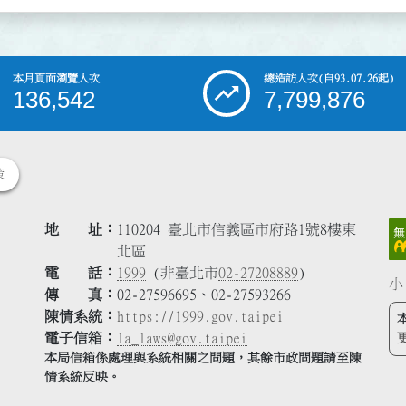
本月頁面瀏覽人次
總造訪人次
(自93.07.26起)
136,542
7,799,876
策
地 址
110204 臺北市信義區市府路1號8樓東
北區
電 話
1999
(非臺北市
02-27208889
)
小
傳 真
02-27596695、02-27593266
陳情系統
https://1999.gov.taipei
電子信箱
la_laws@gov.taipei
本局信箱係處理與系統相關之問題，其餘市政問題請至陳
情系統反映。