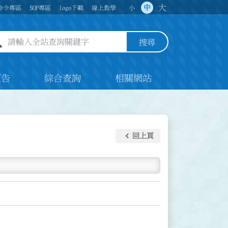
大
中
命令專區
SOP專區
logo下載
線上教學
小
全站查詢關鍵字欄位
搜尋
預告
綜合查詢
相關網站
keyboard_arrow_left
回上頁