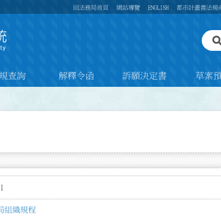
回法務局首頁
網站導覽
ENGLISH
都市計畫書法規
規查詢
解釋令函
訴願決定書
草案
1
局組織規程