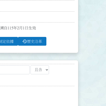
溯自115年2月1日生效
history
制定依據
歷史沿革