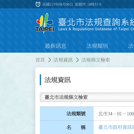
跳到主要內容
alarm
:::
民國115年08月06日 星期四
16時51分
最新訊息
法規類別
法
:::
:::
首頁
法規資訊
法規條文檢索
法規資訊
臺北市法規條文檢索
法規類號
北市34－01－100
臺北市政府資訊
名 稱