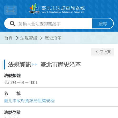
跳到主要內容
展開選單
全站查詢關鍵字欄位
搜尋
:::
:::
首頁
法規資訊
歷史沿革
keyboard_arrow_left
回上頁
法規資訊
臺北市歷史沿革
法規類號
北市34－01－1001
名 稱
臺北市政府資訊局組織規程
法規位階