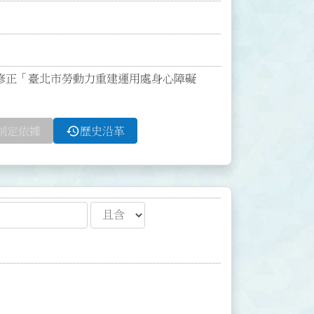
0號函修正「臺北市勞動力重建運用處身心障礙
history
制定依據
歷史沿革