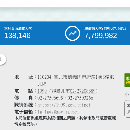
本月頁面瀏覽人次
總造訪人次
(自93.07.26起)
138,146
7,799,982
策
地 址
110204 臺北市信義區市府路1號8樓東
北區
電 話
1999
(非臺北市
02-27208889
)
小
傳 真
02-27596695、02-27593266
陳情系統
https://1999.gov.taipei
電子信箱
la_laws@gov.taipei
本局信箱係處理與系統相關之問題，其餘市政問題請至陳
情系統反映。