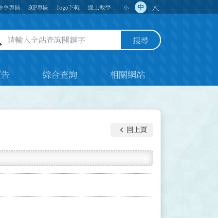
大
中
命令專區
SOP專區
logo下載
線上教學
小
全站查詢關鍵字欄位
搜尋
預告
綜合查詢
相關網站
keyboard_arrow_left
回上頁