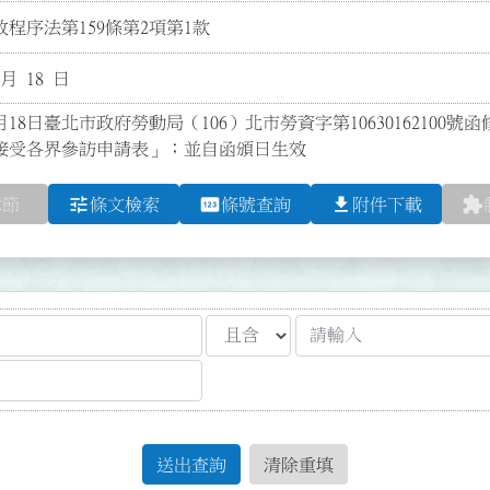
程序法第159條第2項第1款
 月 18 日
2月18日臺北市政府勞動局（106）北市勞資字第1063016210
接受各界參訪申請表」；並自函頒日生效
tune
pin
file_download
extension
章節
條文檢索
條號查詢
附件下載
送出查詢
清除重填