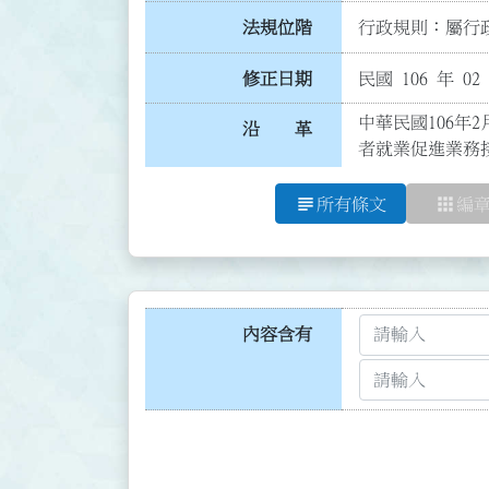
法規位階
行政規則：屬行政
修正日期
民國 106 年 02
中華民國106年
沿 革
者就業促進業務
subject
apps
所有條文
編
內容含有