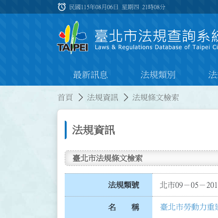
跳到主要內容
alarm
:::
民國115年08月06日 星期四
21時08分
最新訊息
法規類別
法
:::
:::
首頁
法規資訊
法規條文檢索
法規資訊
臺北市法規條文檢索
法規類號
北市09－05－201
臺北市勞動力重
名 稱