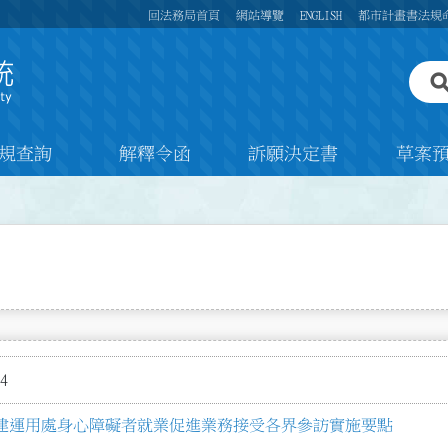
回法務局首頁
網站導覽
ENGLISH
都市計畫書法規
規查詢
解釋令函
訴願決定書
草案
4
建運用處身心障礙者就業促進業務接受各界參訪實施要點