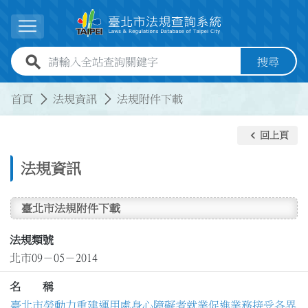
跳到主要內容
展開選單
全站查詢關鍵字欄位
搜尋
:::
:::
首頁
法規資訊
法規附件下載
keyboard_arrow_left
回上頁
法規資訊
臺北市法規附件下載
法規類號
北市09－05－2014
名 稱
臺北市勞動力重建運用處身心障礙者就業促進業務接受各界