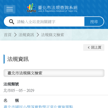
跳到主要內容
展開選單
全站查詢關鍵字欄位
搜尋
:::
:::
首頁
法規資訊
法規條文檢索
keyboard_arrow_left
回上頁
法規資訊
臺北市法規條文檢索
法規類號
北市05－05－2029
名 稱
臺北市國民小學落實教學正常化實施要點