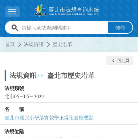
跳到主要內容
展開選單
全站查詢關鍵字欄位
搜尋
:::
:::
首頁
法規資訊
歷史沿革
keyboard_arrow_left
回上頁
法規資訊
臺北市歷史沿革
法規類號
北市05－05－2029
名 稱
臺北市國民小學落實教學正常化實施要點
法規位階